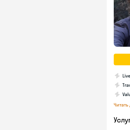
Liv
Tra
Val
Читать
Услу