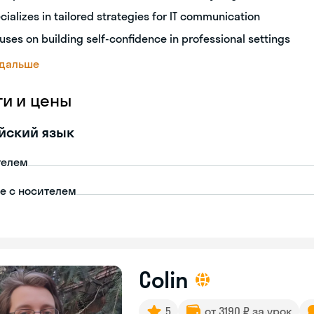
cializes in tailored strategies for IT communication
uses on building self-confidence in professional settings
 дальше
ги и цены
йский язык
телем
пе с носителем
Colin
5
от 3190 ₽ за урок