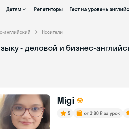
Детям
Репетиторы
Тест на уровень англий
с-английский
Носители
зыку - деловой и бизнес-английск
Migi
5
от 3190 ₽ за урок