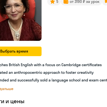
5
от 3190 ₽ за урок
Выбрать время
ches British English with a focus on Cambridge certificates
ated an anthropocentric approach to foster creativity
nded and successfully sold a language school and exam cen
 дальше
ги и цены