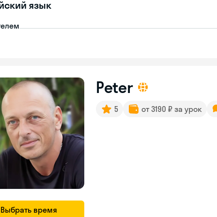
йский язык
телем
Peter
5
от 3190 ₽ за урок
Выбрать время