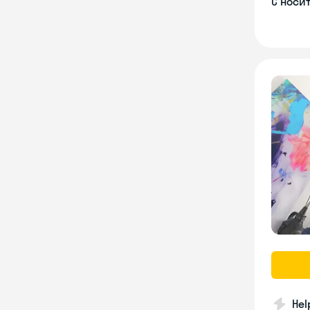
С носи
Hel