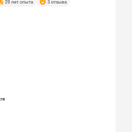
29 лет опыта
3 отзыва
tre
Skyeng Chat
online