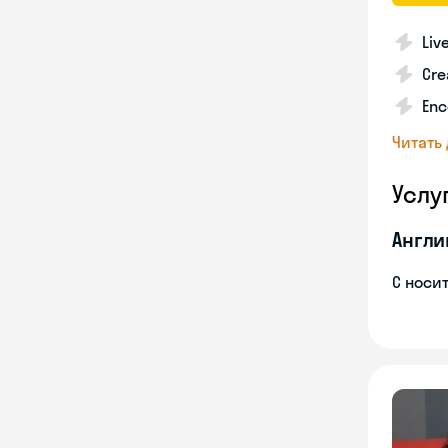
Liv
Cre
Enc
Читать
Услу
Англи
С носи