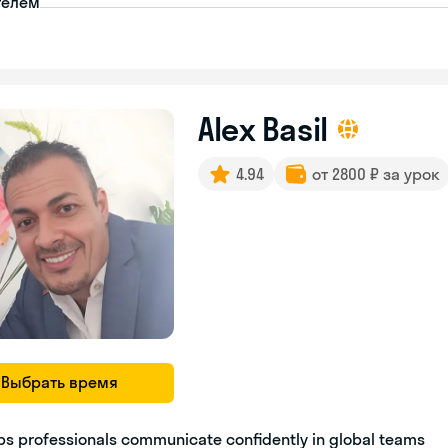
телем
Alex Basil
4.94
от 2800 ₽ за урок
Выбрать время
ps professionals communicate confidently in global teams