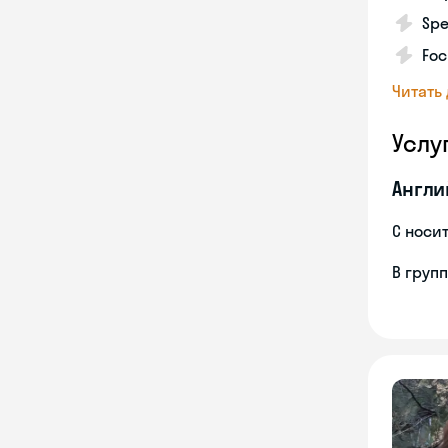
Spe
Foc
Читать
Услу
Англи
С носи
В груп