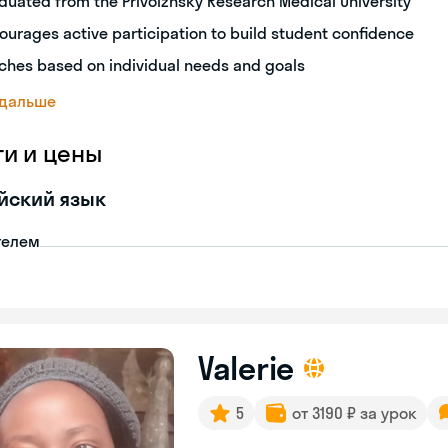
duated from the Privolzhsky Research Medical University
ourages active participation to build student confidence
ches based on individual needs and goals
 дальше
ги и цены
йский язык
телем
Valerie
5
от 3190 ₽ за урок