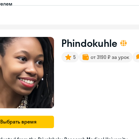
телем
Phindokuhle
5
от 3190 ₽ за урок
Выбрать время