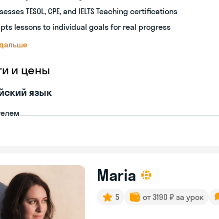
sesses TESOL, CPE, and IELTS Teaching certifications
pts lessons to individual goals for real progress
 дальше
ги и цены
йский язык
телем
Maria
5
от 3190 ₽ за урок