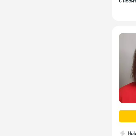
С носи
Hol