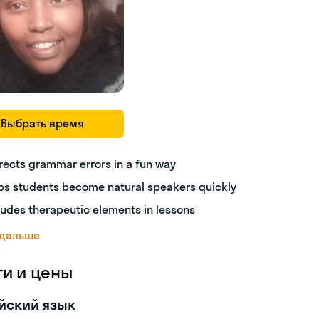
Выбрать время
rects grammar errors in a fun way
ps students become natural speakers quickly
ludes therapeutic elements in lessons
 дальше
ги и цены
йский язык