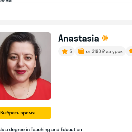
телем
Anastasia
5
от 3190 ₽ за урок
Выбрать время
ds a degree in Teaching and Education