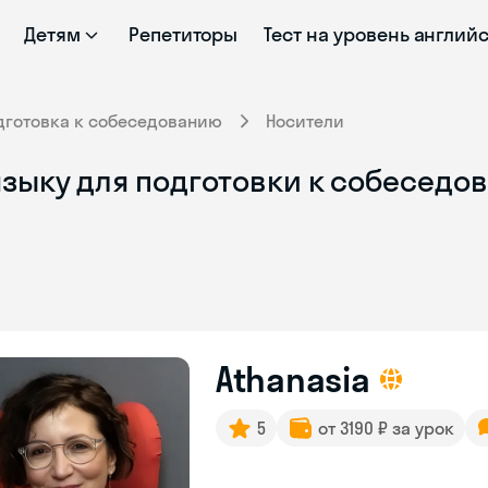
Детям
Репетиторы
Тест на уровень англий
дготовка к собеседованию
Носители
зыку для подготовки к собеседов
Athanasia
5
от 3190 ₽ за урок