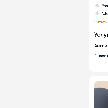
Pos
Ada
Читать
Услу
Англи
С носи