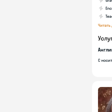
Gra
Enc
Tea
Читать
Услу
Англи
С носи