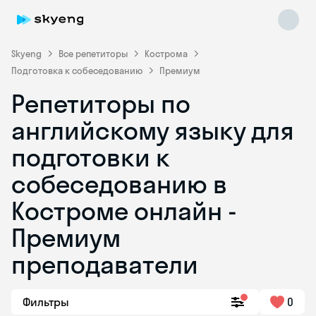
Skyeng
Все репетиторы
Кострома
Подготовка к собеседованию
Премиум
Репетиторы по
английскому языку для
подготовки к
собеседованию в
Skyeng Chat
online
Костроме онлайн -
Премиум
преподаватели
Фильтры
0