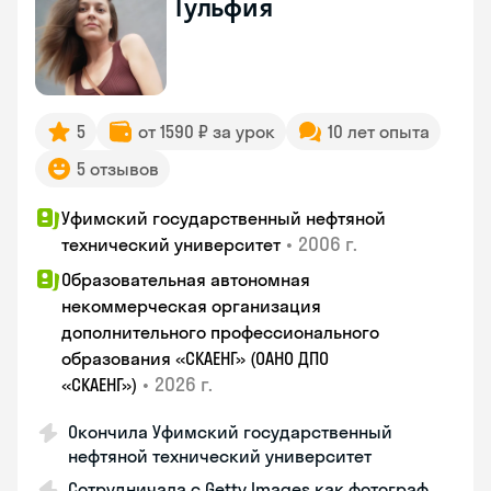
Гульфия
5
от 1590 ₽ за урок
10 лет опыта
5 отзывов
Уфимский государственный нефтяной
•
2006 г.
технический университет
Образовательная автономная
некоммерческая организация
дополнительного профессионального
образования «СКАЕНГ» (ОАНО ДПО
•
2026 г.
«СКАЕНГ»)
Окончила Уфимский государственный
нефтяной технический университет
Сотрудничала с Getty Images как фотограф