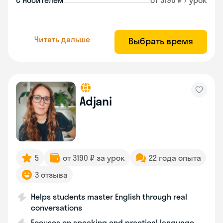
С носителем
от 3190 ₽ / урок
Читать дальше
Выбрать время
Adjani
5
от 3190 ₽ за урок
22 года опыта
3 отзыва
Helps students master English through real
conversations
Focuses on speaking and practical language