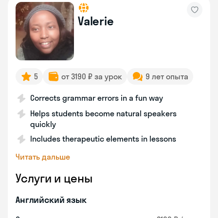
Valerie
5
от 3190 ₽ за урок
9 лет опыта
Corrects grammar errors in a fun way
Helps students become natural speakers
quickly
Includes therapeutic elements in lessons
Читать дальше
Услуги и цены
Английский язык