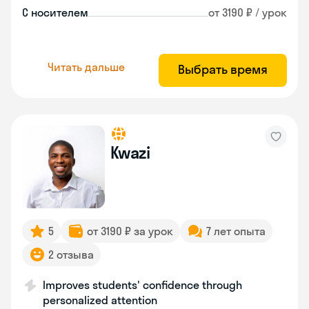
С носителем
от 3190 ₽ / урок
Читать дальше
Выбрать время
Kwazi
5
от 3190 ₽ за урок
7 лет опыта
2 отзыва
Improves students' confidence through
personalized attention