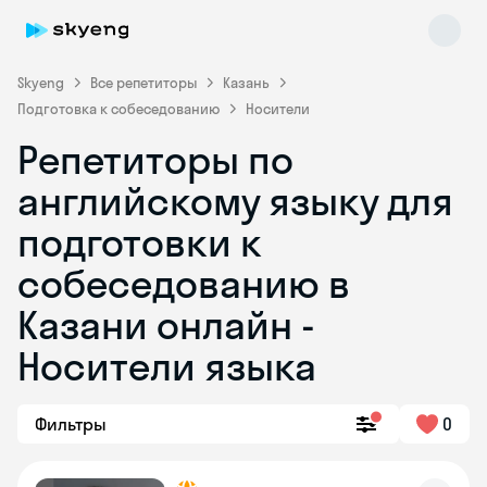
Skyeng
Все репетиторы
Казань
Подготовка к собеседованию
Носители
Репетиторы по
английскому языку для
подготовки к
собеседованию в
Skyeng Chat
online
Казани онлайн -
Носители языка
Фильтры
0