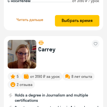
С носителем
от 3190 ₽ / урок
Читать дальше
Выбрать время
Carrey
5
от 3190 ₽ за урок
8 лет опыта
2 отзыва
Holds a degree in Journalism and multiple
certifications