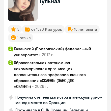
Гульназ
5
от 1590 ₽ за урок
10 лет опыта
1 отзыв
Казанский (Приволжский) федеральный
•
2017 г.
университет
Образовательная автономная
некоммерческая организация
дополнительного профессионального
образования «СКАЕНГ» (ОАНО ДПО
•
2026 г.
«СКАЕНГ»)
Получила степень магистра в межкультурном
менеджменте во Франции
Проживала в США, Франции, Бельгии и