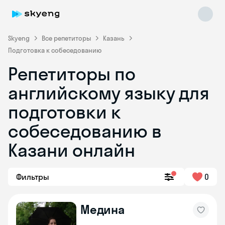
Skyeng
Все репетиторы
Казань
Подготовка к собеседованию
Репетиторы по
английскому языку для
подготовки к
собеседованию в
Skyeng Chat
online
Казани онлайн
Фильтры
0
Медина