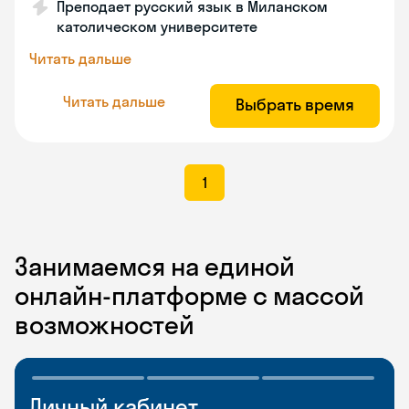
Преподает русский язык в Миланском
католическом университете
Читать дальше
Читать дальше
Выбрать время
1
Занимаемся на единой
онлайн-платформе с массой
возможностей
Личный кабинет
Мобильное
Разговорные клубы