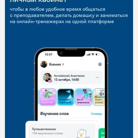
приложение
и Talks
чтобы в любое удобное время общаться
с преподавателем, делать домашку и заниматься
чтобы заниматься и изучать новые слова где
Групповые занятия для разговорной практики
на онлайн-тренажерах на одной платформе
и когда удобно
и индивидуальные встречи с преподавателями
со всего мира, чтобы общаться на английском
свободно