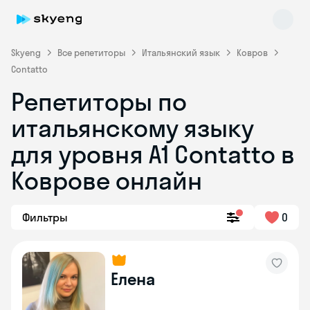
Skyeng
Все репетиторы
Итальянский язык
Ковров
Contatto
Репетиторы по
итальянскому языку
для уровня А1 Contatto в
Коврове онлайн
Skyeng Chat
online
Фильтры
0
Елена