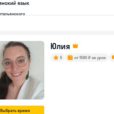
янский язык
итальянского
Юлия
5
от 1590 ₽ за урок
Выбрать время