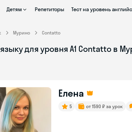
Детям
Репетиторы
Тест на уровень англий
к
Мурино
Contatto
языку для уровня А1 Contatto в М
Елена
5
от 1590 ₽ за урок