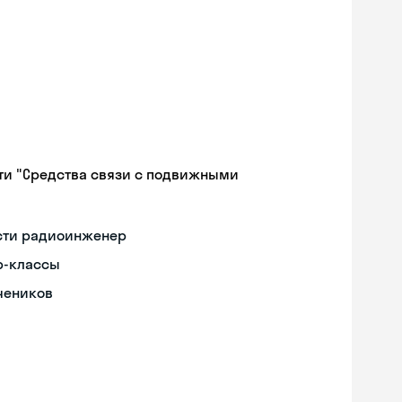
ти "Средства связи с подвижными
ости радиоинженер
р-классы
чеников