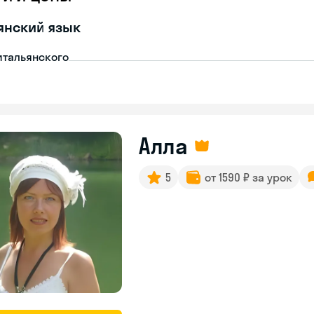
янский язык
итальянского
Алла
5
от 1590 ₽ за урок