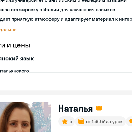
ончила университет с английским и немецким языками
ошла стажировку в Италии для улучшения навыков
дает приятную атмосферу и адаптирует материал к инте
 дальше
ги и цены
янский язык
итальянского
Наталья
5
от 1590 ₽ за урок