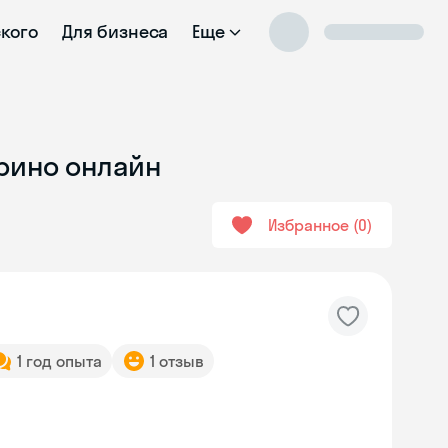
ского
Для бизнеса
Еще
урино онлайн
Избранное
0
1 год опыта
1 отзыв