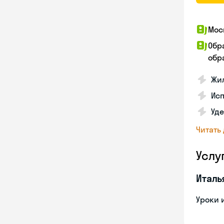
Мос
Обр
обра
Жил
Ис
Уд
Читать
Услу
Италь
Уроки 