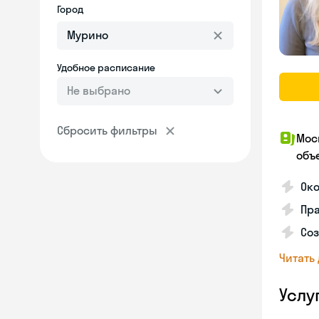
Город
Удобное расписание
Не выбрано
Сбросить фильтры
Мос
объ
Ок
Пра
Соз
Читать
Услу