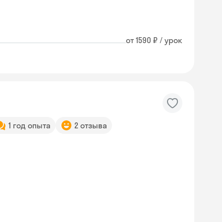
от 1590 ₽ / урок
1 год опыта
2 отзыва
Skyeng Chat
online