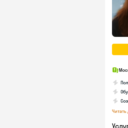
Мос
Пол
Обу
Соз
Читать
Услу