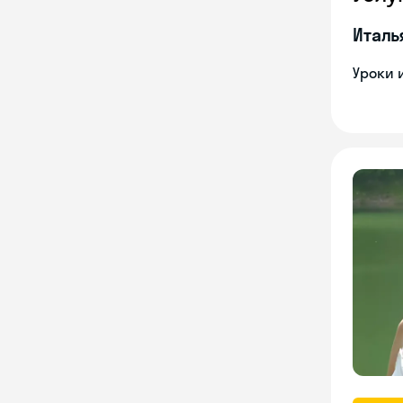
Италь
Уроки 