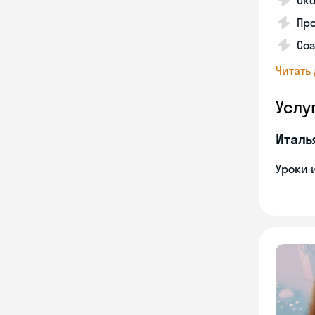
Ок
Пр
Соз
Читать
Услу
Италь
Уроки 