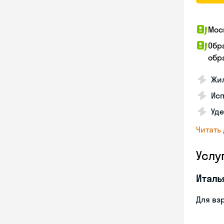
Мос
Обр
обра
Жил
Ис
Уд
Читать
Услу
Италь
Для вз