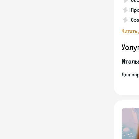
Ок
Пр
Соз
Читать
Услу
Италь
Для вз