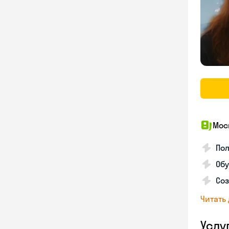
Мос
Пол
Обу
Соз
Читать
Услу