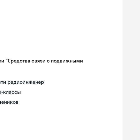
ти "Средства связи с подвижными
ости радиоинженер
р-классы
чеников