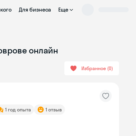
ского
Для бизнеса
Еще
Коврове онлайн
Избранное
0
1 год опыта
1 отзыв