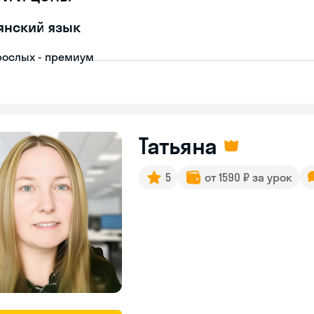
янский язык
рослых - премиум
Татьяна
5
от 1590 ₽ за урок