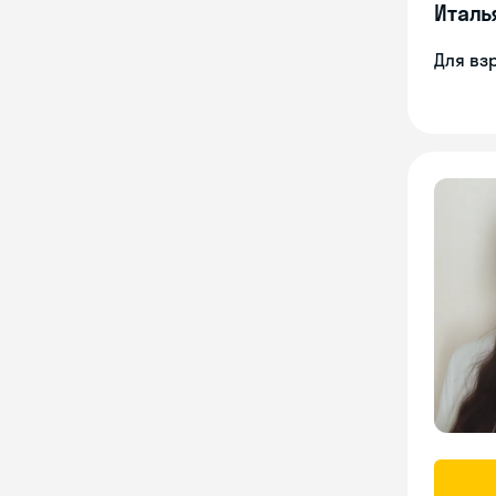
Италь
Для вз