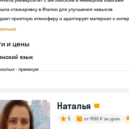
ончила университет с английским и немецким языками
ошла стажировку в Италии для улучшения навыков
дает приятную атмосферу и адаптирует материал к инте
 дальше
ги и цены
янский язык
рослых - премиум
Наталья
5
от 1590 ₽ за урок