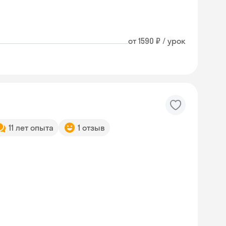
от 1590 ₽ / урок
11 лет опыта
1 отзыв
Skyeng Chat
online