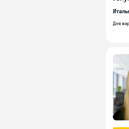
Италь
Для вз