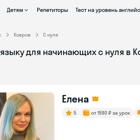
Детям
Репетиторы
Тест на уровень англий
к
Ковров
С нуля
 языку для начинающих с нуля в 
Елена
5
от 1590 ₽ за урок