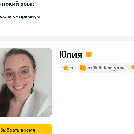
янский язык
рослых - премиум
Юлия
5
от 1590 ₽ за урок
Выбрать время