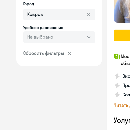
Город
Удобное расписание
Не выбрано
Сбросить фильтры
Мос
объ
Ок
Пра
Соз
Читать
Услу