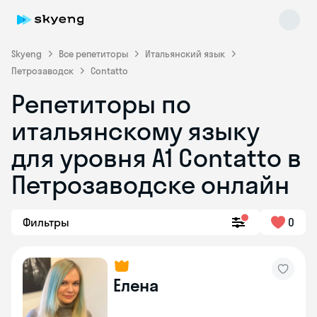
Skyeng
Все репетиторы
Итальянский язык
Петрозаводск
Contatto
Репетиторы по
итальянскому языку
для уровня А1 Contatto в
Петрозаводске онлайн
Skyeng Chat
online
Фильтры
0
Елена