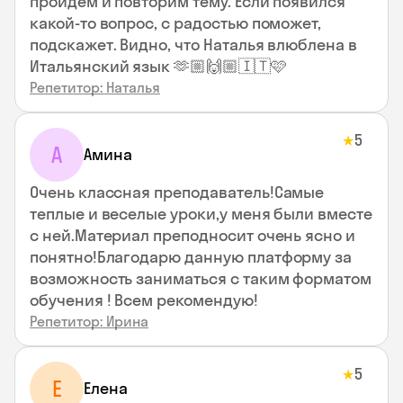
пройдем и повторим тему. Если появился
какой-то вопрос, с радостью поможет,
подскажет. Видно, что Наталья влюблена в
Итальянский язык 🫶🏼🙌🏼🇮🇹🩷
Репетитор: Наталья
5
★
А
Амина
Очень классная преподаватель!Самые
теплые и веселые уроки,у меня были вместе
с ней.Материал преподносит очень ясно и
понятно!Благодарю данную платформу за
возможность заниматься с таким форматом
обучения ! Всем рекомендую!
Репетитор: Ирина
5
★
Е
Елена