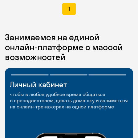
1
Занимаемся на единой
онлайн-платформе с массой
возможностей
Личный кабинет
Мобильное
Разговорные клубы
приложение
и Talks
чтобы в любое удобное время общаться
с преподавателем, делать домашку и заниматься
чтобы заниматься и изучать новые слова где
Групповые занятия для разговорной практики
на онлайн-тренажерах на одной платформе
и когда удобно
и индивидуальные встречи с преподавателями
со всего мира, чтобы общаться на английском
свободно