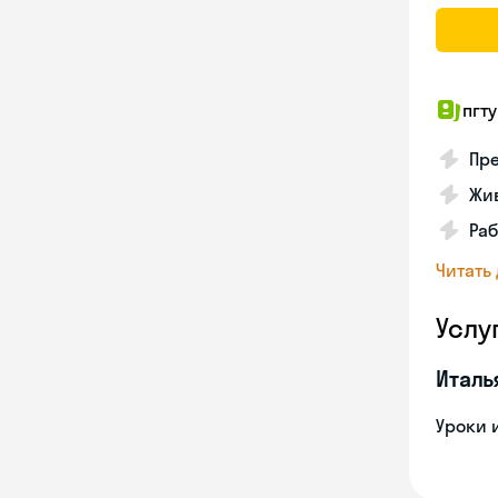
пгту
Пре
Жив
Ра
Читать
Услу
Италь
Уроки 