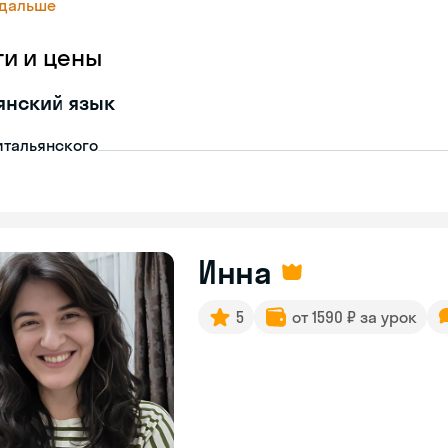
 дальше
ги и цены
янский язык
итальянского
Инна
5
от 1590 ₽ за урок