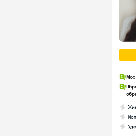
Мос
Обр
обра
Жил
Ис
Уд