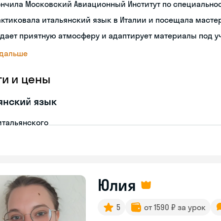
ончила Московский Авиационный Институт по специальн
ктиковала итальянский язык в Италии и посещала масте
дает приятную атмосферу и адаптирует материалы под у
 дальше
ги и цены
янский язык
итальянского
Юлия
5
от 1590 ₽ за урок