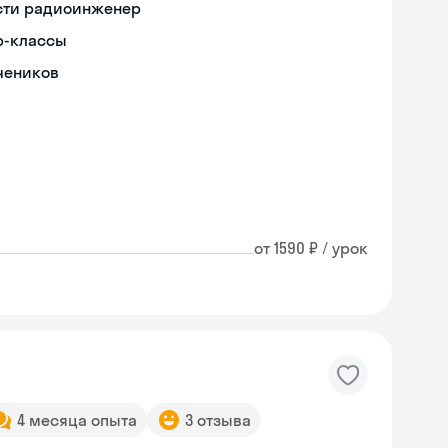
ости радиоинженер
р-классы
чеников
от 1590 ₽ / урок
4 месяца опыта
3 отзыва