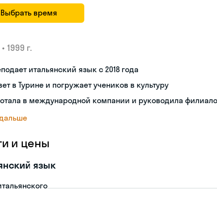
Выбрать время
•
1999 г.
подает итальянский язык с 2018 года
ет в Турине и погружает учеников в культуру
ботала в международной компании и руководила филиал
 дальше
ги и цены
янский язык
итальянского