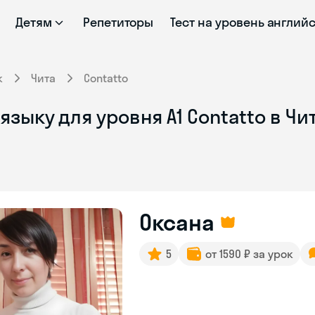
Детям
Репетиторы
Тест на уровень англий
к
Чита
Contatto
зыку для уровня А1 Contatto в Чи
Оксана
5
от 1590 ₽ за урок