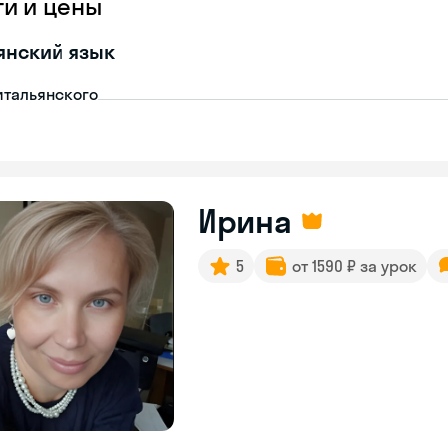
ги и цены
янский язык
итальянского
Ирина
5
от 1590 ₽ за урок