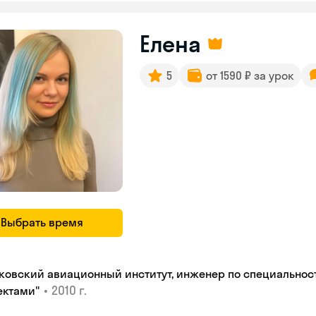
Елена
5
от 1590 ₽ за урок
Выбрать время
ковский авиационный институт, инженер по специальнос
•
2010 г.
ектами"