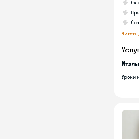
Ок
Пра
Соз
Читать
Услу
Италь
Уроки 