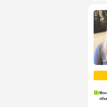
Мос
объ