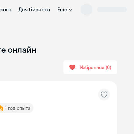
ского
Для бизнеса
Еще
те онлайн
Избранное
0
1 год опыта