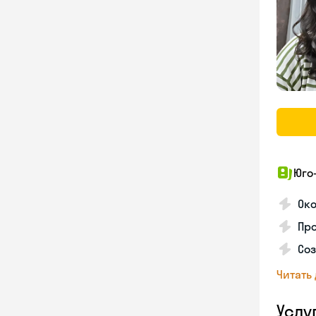
Юго
Ок
Пр
Соз
Читать
Услу