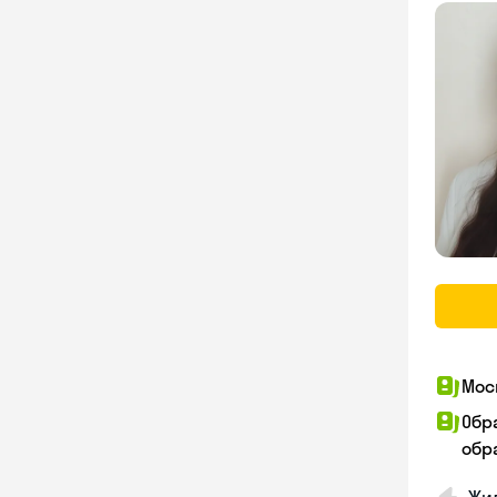
Мос
Обр
обра