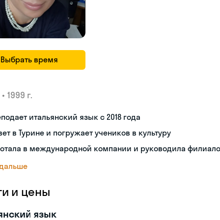
Выбрать время
•
1999 г.
подает итальянский язык с 2018 года
ет в Турине и погружает учеников в культуру
ботала в международной компании и руководила филиал
 дальше
ги и цены
янский язык