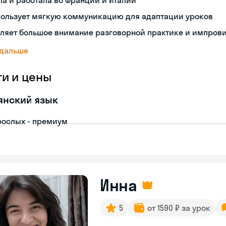
а и работала во Франции и Италии
пользует мягкую коммуникацию для адаптации уроков
еляет большое внимание разговорной практике и импров
 дальше
ги и цены
янский язык
рослых - премиум
Инна
5
от 1590 ₽ за урок