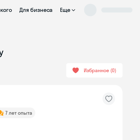
ского
Для бизнеса
Еще
y
Избранное
0
7 лет опыта