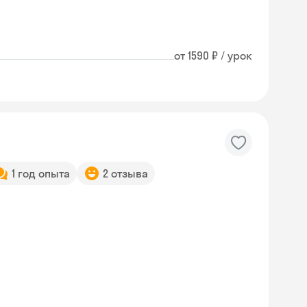
от 1590 ₽ / урок
1 год опыта
2 отзыва
Skyeng Chat
online