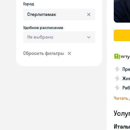
Город
Удобное расписание
Не выбрано
Сбросить фильтры
пгту
Пре
Жив
Ра
Читать
Услу
Италь