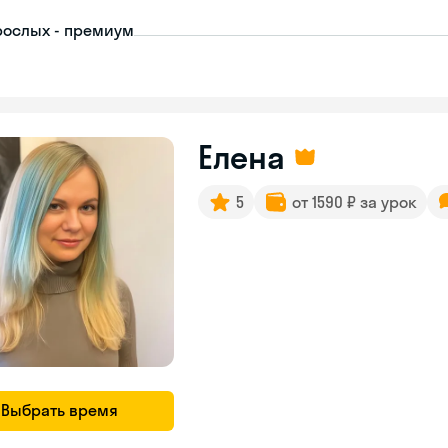
рослых - премиум
Елена
5
от 1590 ₽ за урок
Выбрать время