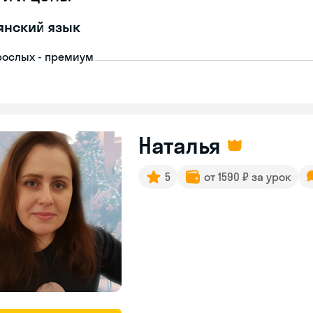
янский язык
рослых - премиум
Наталья
5
от 1590 ₽ за урок