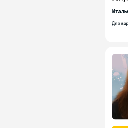
Италь
Для вз