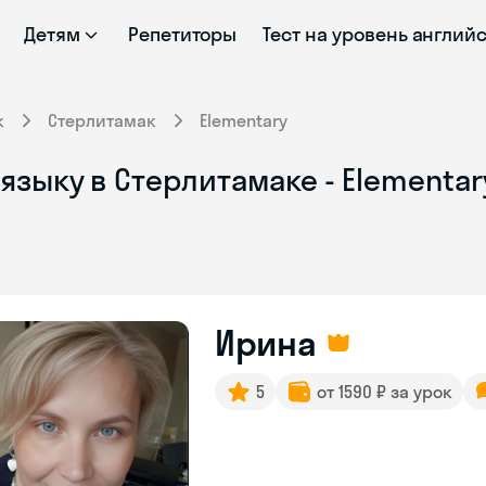
Детям
Репетиторы
Тест на уровень англий
к
Стерлитамак
Elementary
языку в Стерлитамаке - Elementar
Ирина
5
от 1590 ₽ за урок