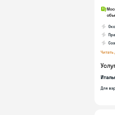
Мос
объ
Ок
Пра
Соз
Читать
Услу
Италь
Для вз