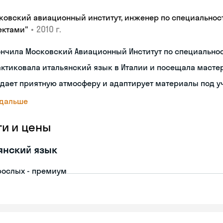
ковский авиационный институт, инженер по специальнос
•
2010 г.
ектами"
ончила Московский Авиационный Институт по специальн
ктиковала итальянский язык в Италии и посещала масте
дает приятную атмосферу и адаптирует материалы под у
 дальше
ги и цены
янский язык
рослых - премиум