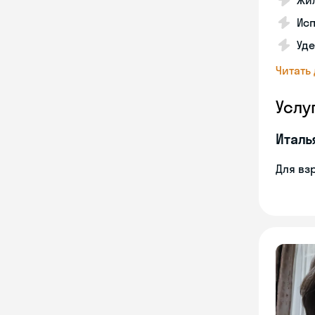
Жил
Ис
Уд
Читать
Услу
Италь
Для вз