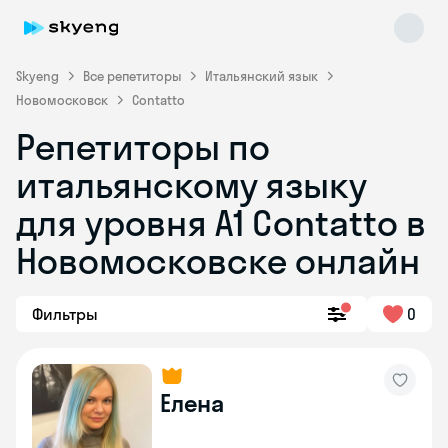
Skyeng
Все репетиторы
Итальянский язык
Новомосковск
Contatto
Репетиторы по
итальянскому языку
для уровня А1 Contatto в
Новомосковске онлайн
Skyeng Chat
online
Фильтры
0
Елена