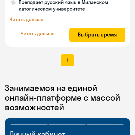
Преподает русский язык в Миланском
католическом университете
Читать дальше
Читать дальше
Выбрать время
1
Занимаемся на единой
онлайн-платформе с массой
возможностей
Личный кабинет
Мобильное
Разговорные клубы