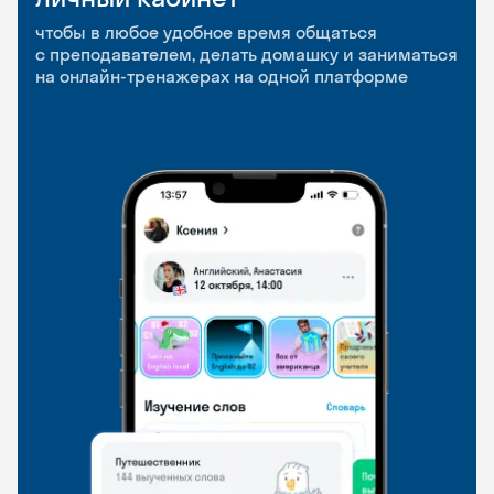
приложение
и Talks
чтобы в любое удобное время общаться
с преподавателем, делать домашку и заниматься
чтобы заниматься и изучать новые слова где
Групповые занятия для разговорной практики
на онлайн-тренажерах на одной платформе
и когда удобно
и индивидуальные встречи с преподавателями
со всего мира, чтобы общаться на английском
свободно