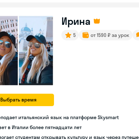
Ирина
5
от 1590 ₽ за урок
Выбрать время
подает итальянский язык на платформе Skysmart
ет в Италии более пятнадцати лет
огает студентам открывать культуру и язык через путеш