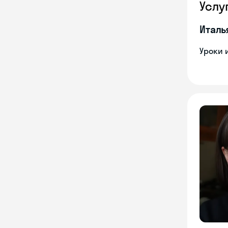
Услу
Италь
Уроки 