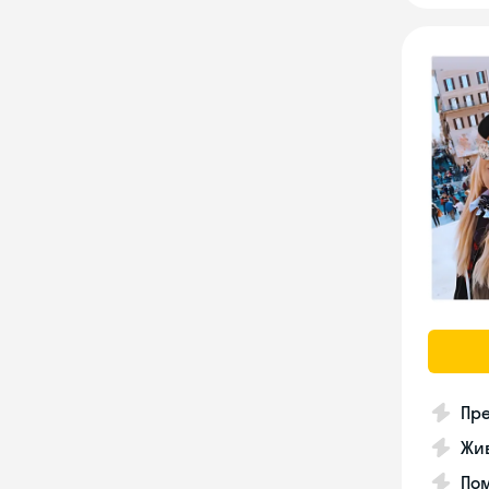
Пре
Жив
Пом