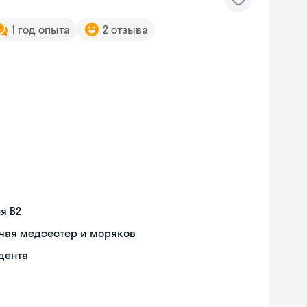
1 год опыта
2 отзыва
я В2
чая медсестер и моряков
дента