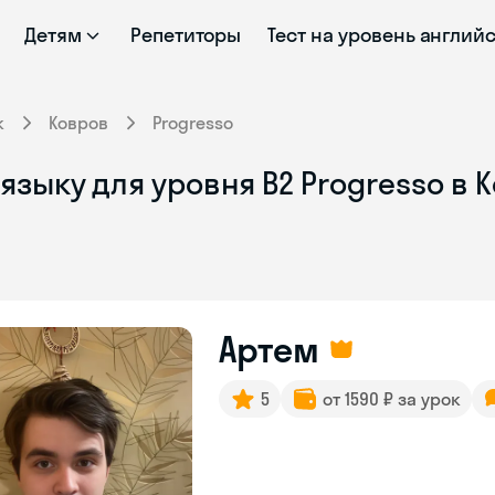
Детям
Репетиторы
Тест на уровень англий
к
Ковров
Progresso
языку для уровня B2 Progresso в 
Артем
5
от 1590 ₽ за урок