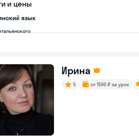
ги и цены
янский язык
итальянского
Ирина
5
от 1590 ₽ за урок