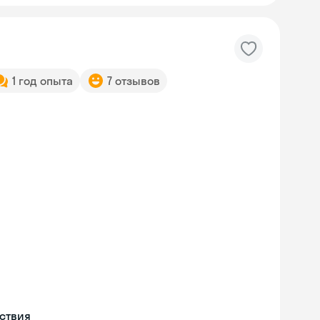
1 год опыта
7 отзывов
Skyeng Chat
online
ествия