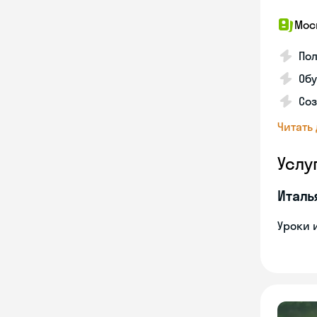
Мос
Пол
Обу
Соз
Читать
Услу
Италь
Уроки 