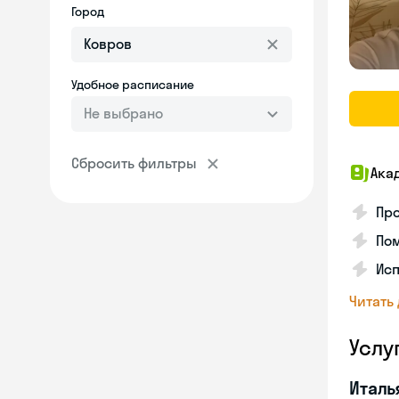
Город
Удобное расписание
Не выбрано
Сбросить фильтры
Ака
Про
Пом
Ис
Читать
Услу
Италь