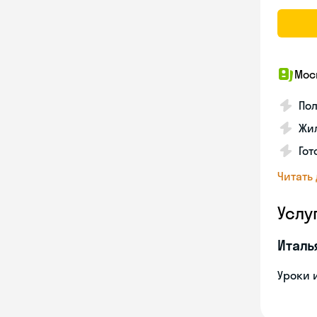
Мос
Пол
Жил
Го
Читать
Услу
Италь
Уроки 