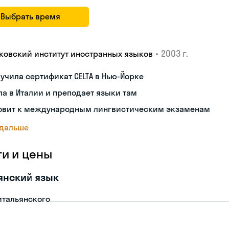
Выбрать время
•
2003 г.
ковский институт иностранных языков
учила сертификат CELTA в Нью-Йорке
а в Италии и преподает языки там
товит к международным лингвистическим экзаменам
 дальше
ги и цены
янский язык
итальянского