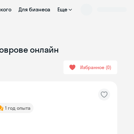
ского
Для бизнеса
Еще
Коврове онлайн
Избранное
0
1 год опыта