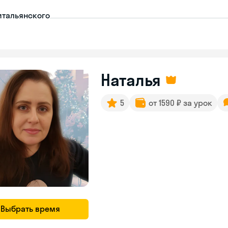
итальянского
Наталья
5
от 1590 ₽ за урок
Выбрать время