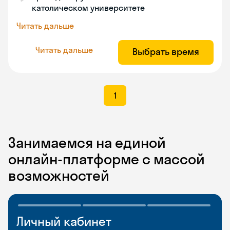
католическом университете
Читать дальше
Читать дальше
Выбрать время
1
Занимаемся на единой
онлайн-платформе с массой
возможностей
Личный кабинет
Мобильное
Разговорные клубы