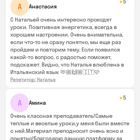
5
★
А
Анастасия
С Натальей очень интересно проходят
уроки. Позитивная энергетика, всегда в
хорошем настроении. Очень внимательна,
если что-то не сразу понятно, мы еще раз
пройдем и повторим тему. Если появился
какой-то вопрос, с радостью поможет,
подскажет. Видно, что Наталья влюблена в
Итальянский язык 🫶🏼🙌🏼🇮🇹🩷
Репетитор: Наталья
5
★
А
Амина
Очень классная преподаватель!Самые
теплые и веселые уроки,у меня были вместе
с ней.Материал преподносит очень ясно и
понятно!Благодарю данную платформу за