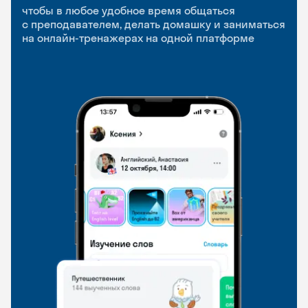
приложение
и Talks
чтобы в любое удобное время общаться
с преподавателем, делать домашку и заниматься
чтобы заниматься и изучать новые слова где
Групповые занятия для разговорной практики
на онлайн-тренажерах на одной платформе
и когда удобно
и индивидуальные встречи с преподавателями
со всего мира, чтобы общаться на английском
свободно