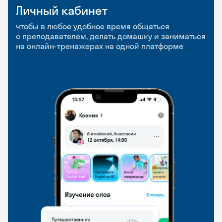
Личный кабинет
Мобильное
Разговорные клубы
приложение
и Talks
чтобы в любое удобное время общаться
с преподавателем, делать домашку и заниматься
чтобы заниматься и изучать новые слова где
Групповые занятия для разговорной практики
на онлайн-тренажерах на одной платформе
и когда удобно
и индивидуальные встречи с преподавателями
со всего мира, чтобы общаться на английском
свободно