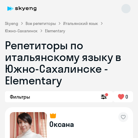
Skyeng
Все репетиторы
Итальянский язык
Южно-Сахалинск
Elementary
Репетиторы по
итальянскому языку в
Южно-Сахалинске -
Elementary
Skyeng Chat
online
Фильтры
0
Оксана