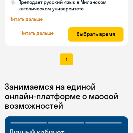
Преподает русский язык в Миланском
католическом университете
Читать дальше
Читать дальше
Выбрать время
1
Занимаемся на единой
онлайн-платформе с массой
возможностей
Личный кабинет
Мобильное
Разговорные клубы