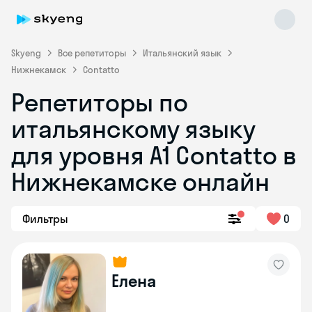
Skyeng
Все репетиторы
Итальянский язык
Нижнекамск
Contatto
Репетиторы по
итальянскому языку
для уровня А1 Contatto в
Нижнекамске онлайн
Skyeng Chat
online
Фильтры
0
Елена