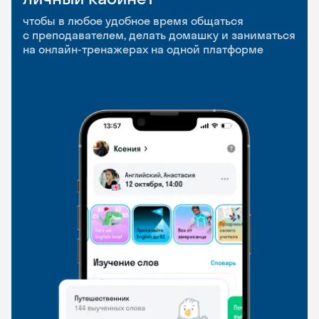
приложение
и Talks
чтобы в любое удобное время общаться
с преподавателем, делать домашку и заниматься
чтобы заниматься и изучать новые слова где
Групповые занятия для разговорной практики
на онлайн-тренажерах на одной платформе
и когда удобно
и индивидуальные встречи с преподавателями
со всего мира, чтобы общаться на английском
свободно