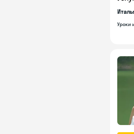
Италь
Уроки 