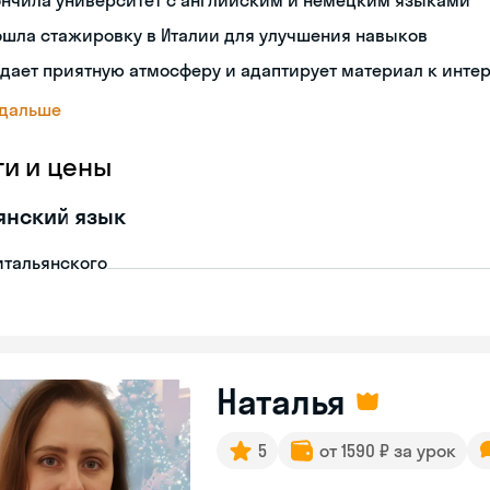
ончила университет с английским и немецким языками
ошла стажировку в Италии для улучшения навыков
дает приятную атмосферу и адаптирует материал к инте
 дальше
ги и цены
янский язык
итальянского
Наталья
5
от 1590 ₽ за урок