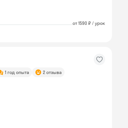
от 1590 ₽ / урок
1 год опыта
2 отзыва
Skyeng Chat
online