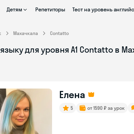
Детям
Репетиторы
Тест на уровень англий
к
Махачкала
Contatto
языку для уровня А1 Contatto в М
Елена
5
от 1590 ₽ за урок