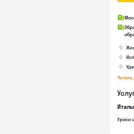
Мос
Обр
обра
Жил
Ис
Уд
Читать
Услу
Италь
Уроки 