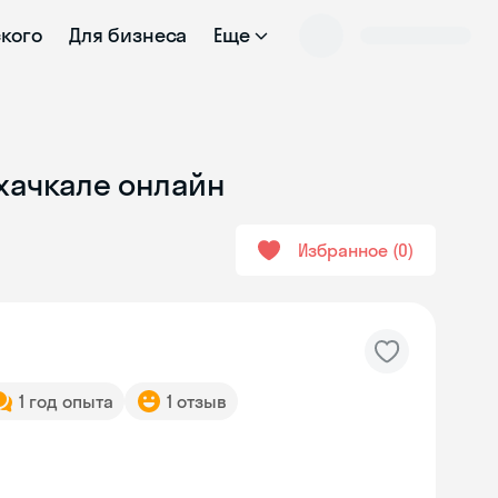
ского
Для бизнеса
Еще
ахачкале онлайн
Избранное
0
1 год опыта
1 отзыв