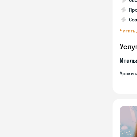
Ок
Пр
Соз
Читать
Услу
Италь
Уроки 