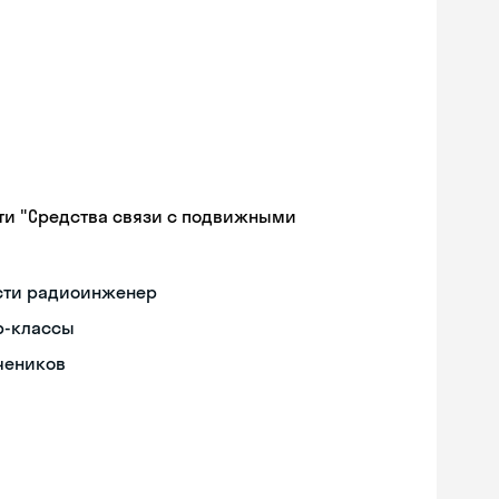
ти "Средства связи с подвижными
ости радиоинженер
р-классы
чеников