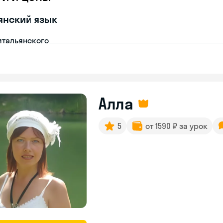
янский язык
итальянского
Алла
5
от 1590 ₽ за урок