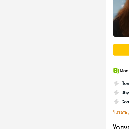
Мос
Пол
Обу
Соз
Читать
Услу