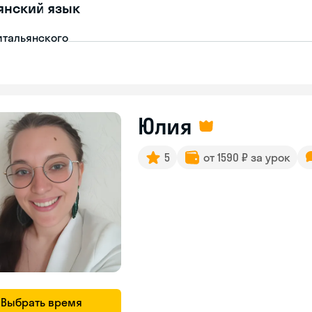
янский язык
итальянского
Юлия
5
от 1590 ₽ за урок
Выбрать время