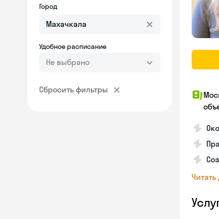
Город
Удобное расписание
Не выбрано
Сбросить фильтры
Мос
объ
Ок
Пра
Соз
Читать
Услу