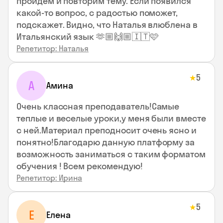
пройдем и повторим тему. Если появился
какой-то вопрос, с радостью поможет,
подскажет. Видно, что Наталья влюблена в
Итальянский язык 🫶🏼🙌🏼🇮🇹🩷
Репетитор: Наталья
5
★
А
Амина
Очень классная преподаватель!Самые
теплые и веселые уроки,у меня были вместе
с ней.Материал преподносит очень ясно и
понятно!Благодарю данную платформу за
возможность заниматься с таким форматом
обучения ! Всем рекомендую!
Репетитор: Ирина
5
★
Е
Елена