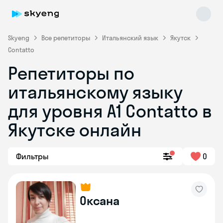
Skyeng
Все репетиторы
Итальянский язык
Якутск
Contatto
Репетиторы по
итальянскому языку
для уровня А1 Contatto в
Якутске онлайн
Skyeng Chat
online
Фильтры
0
Оксана