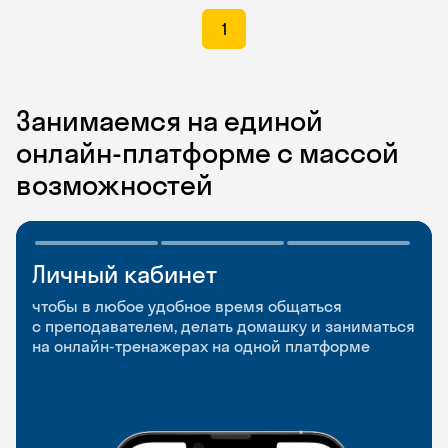
1
Занимаемся на единой
онлайн-платформе с массой
возможностей
Личный кабинет
Мобильное
Разговорные клубы
приложение
и Talks
чтобы в любое удобное время общаться
с преподавателем, делать домашку и заниматься
чтобы заниматься и изучать новые слова где
Групповые занятия для разговорной практики
на онлайн-тренажерах на одной платформе
и когда удобно
и индивидуальные встречи с преподавателями
со всего мира, чтобы общаться на английском
свободно