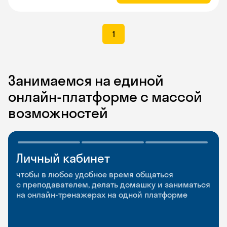
1
Занимаемся на единой
онлайн-платформе с массой
возможностей
Личный кабинет
Мобильное
Разговорные клубы
приложение
и Talks
чтобы в любое удобное время общаться
с преподавателем, делать домашку и заниматься
чтобы заниматься и изучать новые слова где
Групповые занятия для разговорной практики
на онлайн-тренажерах на одной платформе
и когда удобно
и индивидуальные встречи с преподавателями
со всего мира, чтобы общаться на английском
свободно