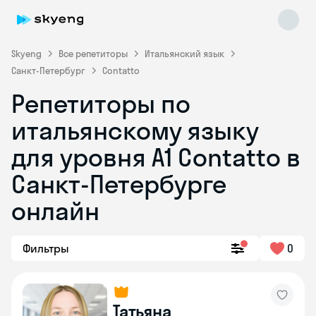
Skyeng
Все репетиторы
Итальянский язык
Санкт-Петербург
Contatto
Репетиторы по
итальянскому языку
для уровня А1 Contatto в
Санкт-Петербурге
Skyeng Chat
online
онлайн
Фильтры
0
Татьяна