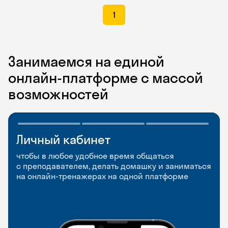
1
Занимаемся на единой
онлайн-платформе с массой
возможностей
Личный кабинет
Мобильное
Разговорные клубы
приложение
и Talks
чтобы в любое удобное время общаться
с преподавателем, делать домашку и заниматься
чтобы заниматься и изучать новые слова где
Групповые занятия для разговорной практики
на онлайн-тренажерах на одной платформе
и когда удобно
и индивидуальные встречи с преподавателями
со всего мира, чтобы общаться на английском
свободно