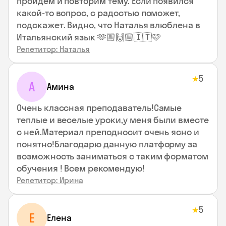
пройдем и повторим тему. Если появился
какой-то вопрос, с радостью поможет,
подскажет. Видно, что Наталья влюблена в
Итальянский язык 🫶🏼🙌🏼🇮🇹🩷
Репетитор: Наталья
5
★
А
Амина
Очень классная преподаватель!Самые
теплые и веселые уроки,у меня были вместе
с ней.Материал преподносит очень ясно и
понятно!Благодарю данную платформу за
возможность заниматься с таким форматом
обучения ! Всем рекомендую!
Репетитор: Ирина
5
★
Е
Елена