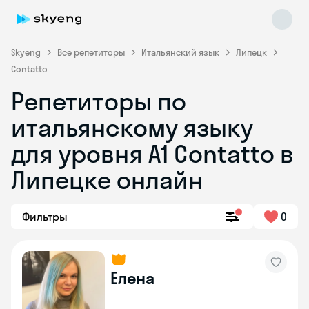
Skyeng
Все репетиторы
Итальянский язык
Липецк
Contatto
Репетиторы по
итальянскому языку
для уровня А1 Contatto в
Липецке онлайн
Skyeng Chat
online
Фильтры
0
Елена