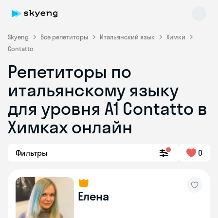
Skyeng
Все репетиторы
Итальянский язык
Химки
Contatto
Репетиторы по
итальянскому языку
для уровня А1 Contatto в
Химках онлайн
Skyeng Chat
online
Фильтры
0
Елена