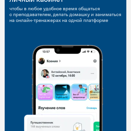
приложение
и Talks
чтобы в любое удобное время общаться
с преподавателем, делать домашку и заниматься
чтобы заниматься и изучать новые слова где
Групповые занятия для разговорной практики
на онлайн-тренажерах на одной платформе
и когда удобно
и индивидуальные встречи с преподавателями
со всего мира, чтобы общаться на английском
свободно