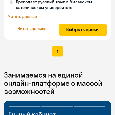
Преподает русский язык в Миланском
католическом университете
Читать дальше
Читать дальше
Выбрать время
1
Занимаемся на единой
онлайн-платформе с массой
возможностей
Личный кабинет
Мобильное
Разговорные клубы