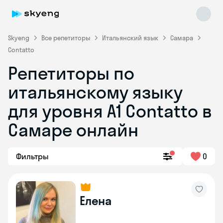
Skyeng
Все репетиторы
Итальянский язык
Самара
Contatto
Репетиторы по
итальянскому языку
для уровня А1 Contatto в
Самаре онлайн
Skyeng Chat
online
Фильтры
0
Елена