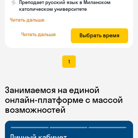
Преподает русский язык в Миланском
католическом университете
Читать дальше
Читать дальше
Выбрать время
1
Занимаемся на единой
онлайн-платформе с массой
возможностей
Личный кабинет
Мобильное
Разговорные клубы