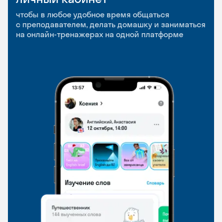
приложение
и Talks
чтобы в любое удобное время общаться
с преподавателем, делать домашку и заниматься
чтобы заниматься и изучать новые слова где
Групповые занятия для разговорной практики
на онлайн-тренажерах на одной платформе
и когда удобно
и индивидуальные встречи с преподавателями
со всего мира, чтобы общаться на английском
свободно