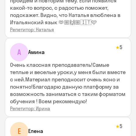
пройдем и повторим тему. Если появился
какой-то вопрос, с радостью поможет,
подскажет. Видно, что Наталья влюблена в
Итальянский язык 🫶🏼🙌🏼🇮🇹🩷
Репетитор: Наталья
5
★
А
Амина
Очень классная преподаватель!Самые
теплые и веселые уроки,у меня были вместе
с ней.Материал преподносит очень ясно и
понятно!Благодарю данную платформу за
возможность заниматься с таким форматом
обучения ! Всем рекомендую!
Репетитор: Ирина
5
★
Е
Елена