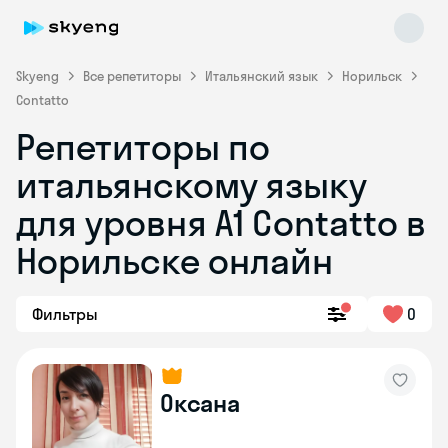
Skyeng
Все репетиторы
Итальянский язык
Норильск
Contatto
Репетиторы по
итальянскому языку
для уровня А1 Contatto в
Норильске онлайн
Skyeng Chat
online
Фильтры
0
Оксана