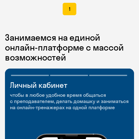
1
Занимаемся на единой
онлайн-платформе с массой
возможностей
Личный кабинет
Мобильное
Разговорные клубы
приложение
и Talks
чтобы в любое удобное время общаться
с преподавателем, делать домашку и заниматься
чтобы заниматься и изучать новые слова где
Групповые занятия для разговорной практики
на онлайн-тренажерах на одной платформе
и когда удобно
и индивидуальные встречи с преподавателями
со всего мира, чтобы общаться на английском
свободно