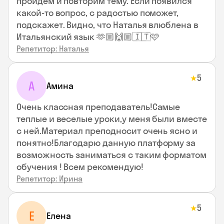
пройдем и повторим тему. Если появился
какой-то вопрос, с радостью поможет,
подскажет. Видно, что Наталья влюблена в
Итальянский язык 🫶🏼🙌🏼🇮🇹🩷
Репетитор: Наталья
5
★
А
Амина
Очень классная преподаватель!Самые
теплые и веселые уроки,у меня были вместе
с ней.Материал преподносит очень ясно и
понятно!Благодарю данную платформу за
возможность заниматься с таким форматом
обучения ! Всем рекомендую!
Репетитор: Ирина
5
★
Е
Елена