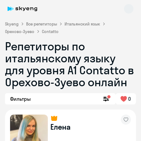
Skyeng
Все репетиторы
Итальянский язык
Орехово-Зуево
Contatto
Репетиторы по
итальянскому языку
для уровня А1 Contatto в
Орехово-Зуево онлайн
Skyeng Chat
online
Фильтры
0
Елена