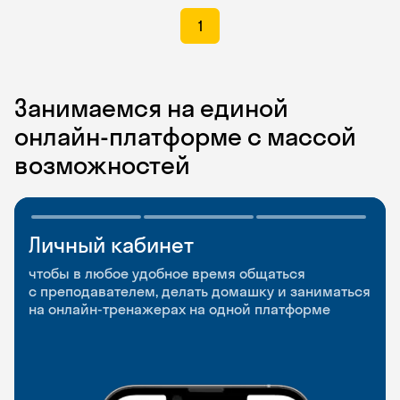
1
Занимаемся на единой
онлайн-платформе с массой
возможностей
Личный кабинет
Мобильное
Разговорные клубы
приложение
и Talks
чтобы в любое удобное время общаться
с преподавателем, делать домашку и заниматься
чтобы заниматься и изучать новые слова где
Групповые занятия для разговорной практики
на онлайн-тренажерах на одной платформе
и когда удобно
и индивидуальные встречи с преподавателями
со всего мира, чтобы общаться на английском
свободно