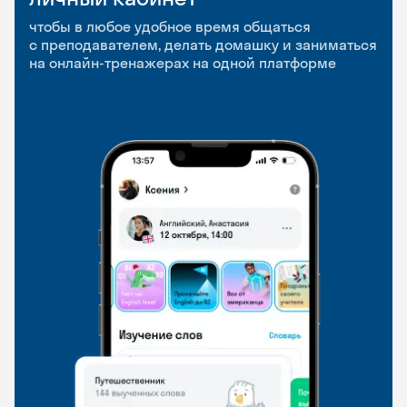
приложение
и Talks
чтобы в любое удобное время общаться
с преподавателем, делать домашку и заниматься
чтобы заниматься и изучать новые слова где
Групповые занятия для разговорной практики
на онлайн-тренажерах на одной платформе
и когда удобно
и индивидуальные встречи с преподавателями
со всего мира, чтобы общаться на английском
свободно