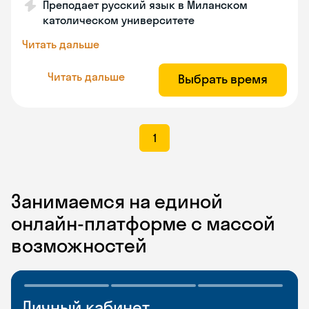
Преподает русский язык в Миланском
католическом университете
Читать дальше
Читать дальше
Выбрать время
1
Занимаемся на единой
онлайн-платформе с массой
возможностей
Личный кабинет
Мобильное
Разговорные клубы