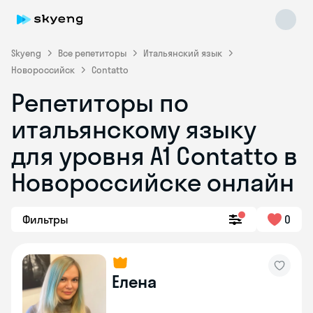
Skyeng
Все репетиторы
Итальянский язык
Новороссийск
Contatto
Репетиторы по
итальянскому языку
для уровня А1 Contatto в
Новороссийске онлайн
Skyeng Chat
online
Фильтры
0
Елена