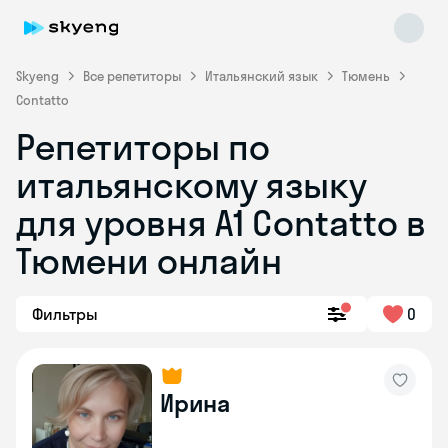
Skyeng
Все репетиторы
Итальянский язык
Тюмень
Contatto
Репетиторы по
итальянскому языку
для уровня А1 Contatto в
Тюмени онлайн
Skyeng Chat
online
Фильтры
0
Ирина