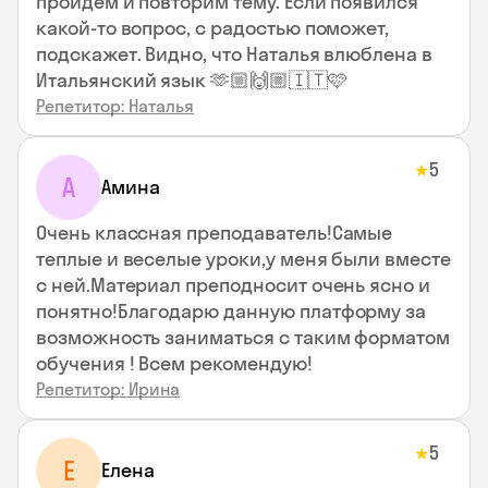
пройдем и повторим тему. Если появился
какой-то вопрос, с радостью поможет,
подскажет. Видно, что Наталья влюблена в
Итальянский язык 🫶🏼🙌🏼🇮🇹🩷
Репетитор: Наталья
5
★
А
Амина
Очень классная преподаватель!Самые
теплые и веселые уроки,у меня были вместе
с ней.Материал преподносит очень ясно и
понятно!Благодарю данную платформу за
возможность заниматься с таким форматом
обучения ! Всем рекомендую!
Репетитор: Ирина
5
★
Е
Елена