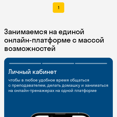
1
Занимаемся на единой
онлайн-платформе с массой
возможностей
Личный кабинет
Мобильное
Разговорные клубы
приложение
и Talks
чтобы в любое удобное время общаться
с преподавателем, делать домашку и заниматься
чтобы заниматься и изучать новые слова где
Групповые занятия для разговорной практики
на онлайн-тренажерах на одной платформе
и когда удобно
и индивидуальные встречи с преподавателями
со всего мира, чтобы общаться на английском
свободно