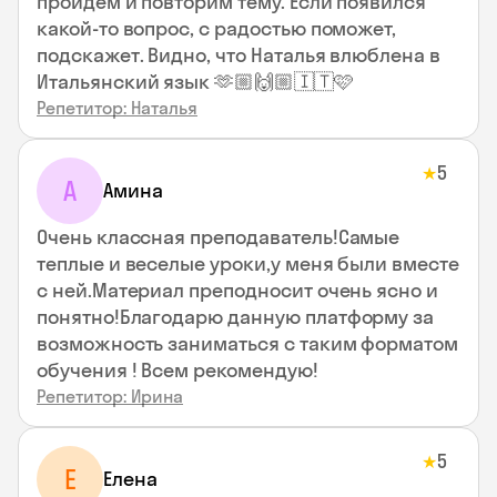
пройдем и повторим тему. Если появился
какой-то вопрос, с радостью поможет,
подскажет. Видно, что Наталья влюблена в
Итальянский язык 🫶🏼🙌🏼🇮🇹🩷
Репетитор: Наталья
5
★
А
Амина
Очень классная преподаватель!Самые
теплые и веселые уроки,у меня были вместе
с ней.Материал преподносит очень ясно и
понятно!Благодарю данную платформу за
возможность заниматься с таким форматом
обучения ! Всем рекомендую!
Репетитор: Ирина
5
★
Е
Елена