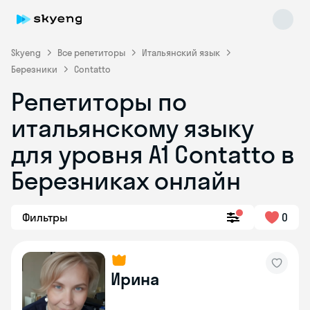
Skyeng
Все репетиторы
Итальянский язык
Березники
Contatto
Репетиторы по
итальянскому языку
для уровня А1 Contatto в
Березниках онлайн
Skyeng Chat
online
Фильтры
0
Ирина