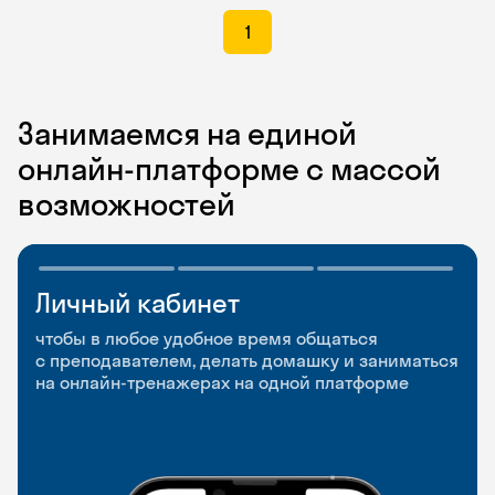
1
Занимаемся на единой
онлайн-платформе с массой
возможностей
Личный кабинет
Мобильное
Разговорные клубы
приложение
и Talks
чтобы в любое удобное время общаться
с преподавателем, делать домашку и заниматься
чтобы заниматься и изучать новые слова где
Групповые занятия для разговорной практики
на онлайн-тренажерах на одной платформе
и когда удобно
и индивидуальные встречи с преподавателями
со всего мира, чтобы общаться на английском
свободно