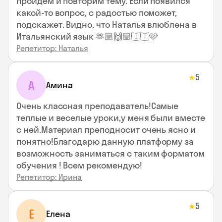
пройдем и повторим тему. Если появился
какой-то вопрос, с радостью поможет,
подскажет. Видно, что Наталья влюблена в
Итальянский язык 🫶🏼🙌🏼🇮🇹🩷
Репетитор: Наталья
5
★
А
Амина
Очень классная преподаватель!Самые
теплые и веселые уроки,у меня были вместе
с ней.Материал преподносит очень ясно и
понятно!Благодарю данную платформу за
возможность заниматься с таким форматом
обучения ! Всем рекомендую!
Репетитор: Ирина
5
★
Е
Елена