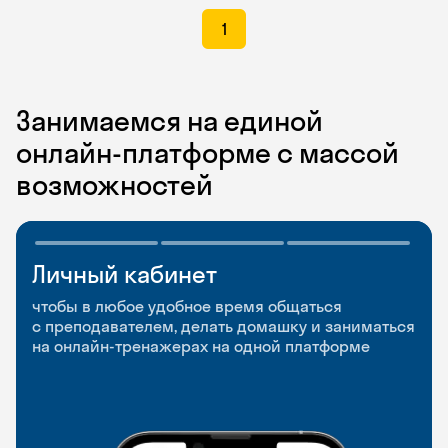
1
Занимаемся на единой
онлайн-платформе с массой
возможностей
Личный кабинет
Мобильное
Разговорные клубы
приложение
и Talks
чтобы в любое удобное время общаться
с преподавателем, делать домашку и заниматься
чтобы заниматься и изучать новые слова где
Групповые занятия для разговорной практики
на онлайн-тренажерах на одной платформе
и когда удобно
и индивидуальные встречи с преподавателями
со всего мира, чтобы общаться на английском
свободно