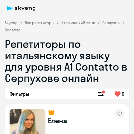
Skyeng
Все репетиторы
Итальянский язык
Серпухов
Contatto
Репетиторы по
итальянскому языку
для уровня А1 Contatto в
Серпухове онлайн
Skyeng Chat
online
Фильтры
0
Елена