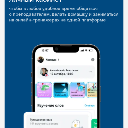
приложение
и Talks
чтобы в любое удобное время общаться
с преподавателем, делать домашку и заниматься
чтобы заниматься и изучать новые слова где
Групповые занятия для разговорной практики
на онлайн-тренажерах на одной платформе
и когда удобно
и индивидуальные встречи с преподавателями
со всего мира, чтобы общаться на английском
свободно