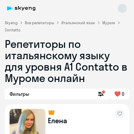
Skyeng
Все репетиторы
Итальянский язык
Муром
Contatto
Репетиторы по
итальянскому языку
для уровня А1 Contatto в
Муроме онлайн
Skyeng Chat
online
Фильтры
0
Елена