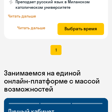
Преподает русский язык в Миланском
католическом университете
Читать дальше
Читать дальше
Выбрать время
1
Занимаемся на единой
онлайн-платформе с массой
возможностей
Личный кабинет
Мобильное
Разговорные клубы