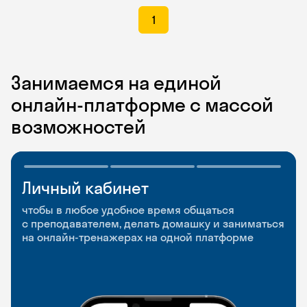
1
Занимаемся на единой
онлайн-платформе с массой
возможностей
Личный кабинет
Мобильное
Разговорные клубы
приложение
и Talks
чтобы в любое удобное время общаться
с преподавателем, делать домашку и заниматься
чтобы заниматься и изучать новые слова где
Групповые занятия для разговорной практики
на онлайн-тренажерах на одной платформе
и когда удобно
и индивидуальные встречи с преподавателями
со всего мира, чтобы общаться на английском
свободно