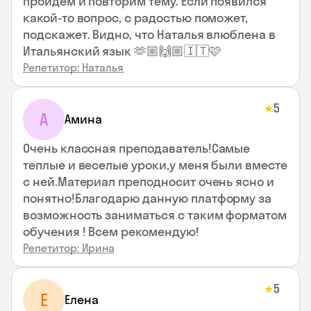
пройдем и повторим тему. Если появился
какой-то вопрос, с радостью поможет,
подскажет. Видно, что Наталья влюблена в
Итальянский язык 🫶🏼🙌🏼🇮🇹🩷
Репетитор: Наталья
5
★
А
Амина
Очень классная преподаватель!Самые
теплые и веселые уроки,у меня были вместе
с ней.Материал преподносит очень ясно и
понятно!Благодарю данную платформу за
возможность заниматься с таким форматом
обучения ! Всем рекомендую!
Репетитор: Ирина
5
★
Е
Елена