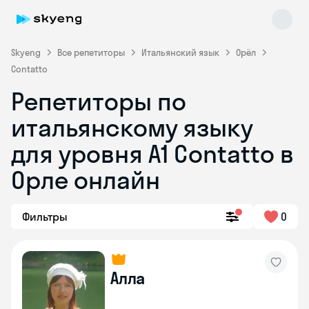
Skyeng
Все репетиторы
Итальянский язык
Орёл
Contatto
Репетиторы по
итальянскому языку
для уровня А1 Contatto в
Орле онлайн
Skyeng Chat
online
Фильтры
0
Алла