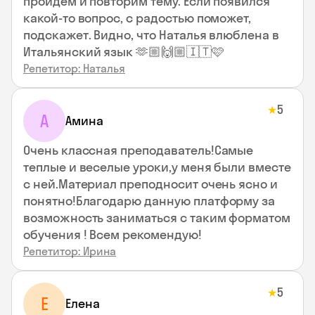
пройдем и повторим тему. Если появился
какой-то вопрос, с радостью поможет,
подскажет. Видно, что Наталья влюблена в
Итальянский язык 🫶🏼🙌🏼🇮🇹🩷
Репетитор: Наталья
5
★
А
Амина
Очень классная преподаватель!Самые
теплые и веселые уроки,у меня были вместе
с ней.Материал преподносит очень ясно и
понятно!Благодарю данную платформу за
возможность заниматься с таким форматом
обучения ! Всем рекомендую!
Репетитор: Ирина
5
★
Е
Елена