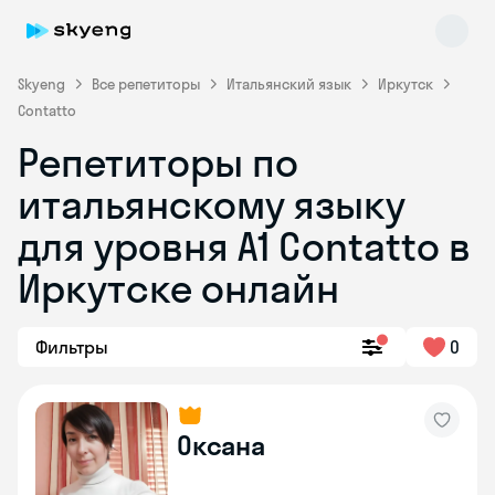
Skyeng
Все репетиторы
Итальянский язык
Иркутск
Contatto
Репетиторы по
итальянскому языку
для уровня А1 Contatto в
Иркутске онлайн
Skyeng Chat
online
Фильтры
0
Оксана