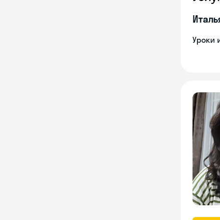
Италь
Уроки 