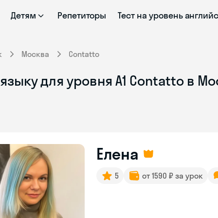
Детям
Репетиторы
Тест на уровень англий
к
Москва
Contatto
языку для уровня А1 Contatto в М
Елена
5
от 1590 ₽ за урок