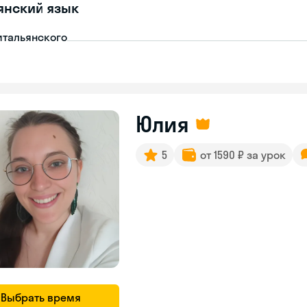
янский язык
итальянского
Юлия
5
от 1590 ₽ за урок
Выбрать время