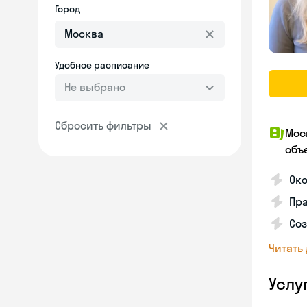
Город
Удобное расписание
Не выбрано
Сбросить фильтры
Мос
объ
Ок
Пра
Соз
Читать
Услу