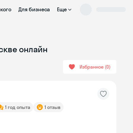
ского
Для бизнеса
Еще
оскве онлайн
Избранное
0
1 год опыта
1 отзыв