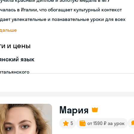
учила красный диплом и золотую медаль в МГУ
чалась в Италии, что обогащает культурный контекст
дает увлекательные и познавательные уроки для всех
 дальше
ги и цены
янский язык
итальянского
Мария
5
от 1590 ₽ за урок