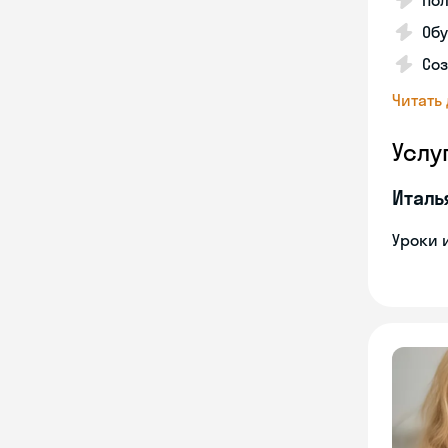
Пол
Обу
Соз
Читать
Услу
Италь
Уроки 