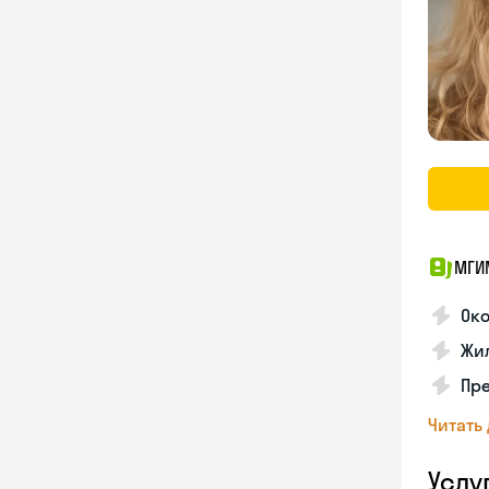
МГИ
Око
Жил
Пр
Читать
Услу