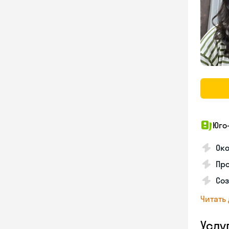
Юго
Ок
Пр
Соз
Читать
Услу