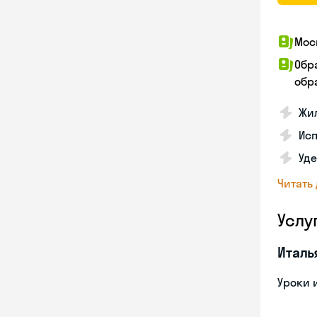
Мос
Обр
обра
Жил
Ис
Уд
Читать
Услу
Италь
Уроки 