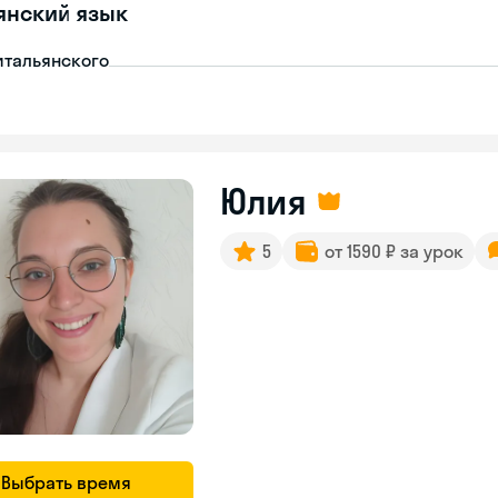
янский язык
итальянского
Юлия
5
от 1590 ₽ за урок
Выбрать время