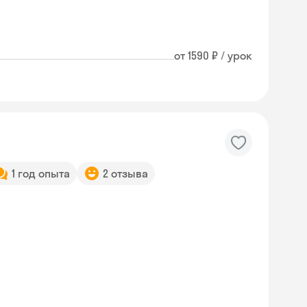
от 1590 ₽ / урок
1 год опыта
2 отзыва
Skyeng Chat
online