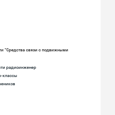
ти "Средства связи с подвижными
ости радиоинженер
р-классы
чеников