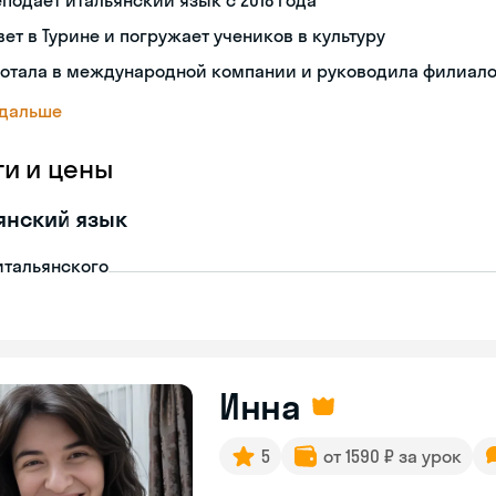
подает итальянский язык с 2018 года
ет в Турине и погружает учеников в культуру
ботала в международной компании и руководила филиал
 дальше
ги и цены
янский язык
итальянского
Инна
5
от 1590 ₽ за урок