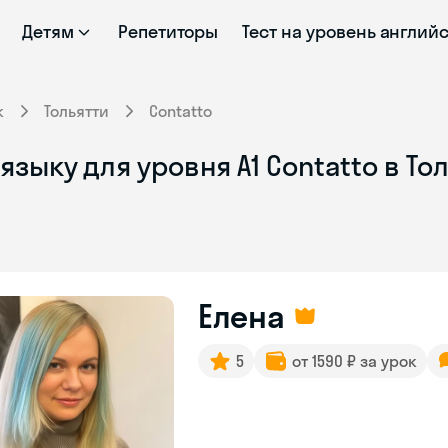
Детям
Репетиторы
Тест на уровень англий
к
Тольятти
Contatto
зыку для уровня А1 Contatto в То
Елена
5
от 1590 ₽ за урок