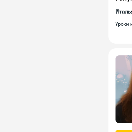
Италь
Уроки 