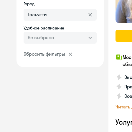
Город
Удобное расписание
Не выбрано
Сбросить фильтры
Мос
объ
Ок
Пра
Соз
Читать
Услу