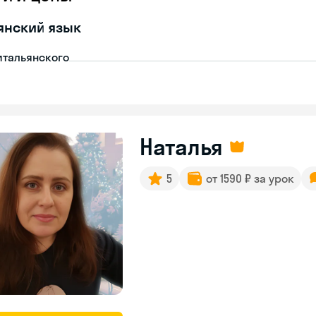
янский язык
итальянского
Наталья
5
от 1590 ₽ за урок