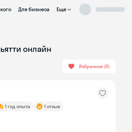
ского
Для бизнеса
Еще
льятти онлайн
Избранное
0
1 год опыта
1 отзыв