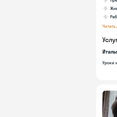
Пре
Жив
Ра
Читать
Услу
Италь
Уроки 