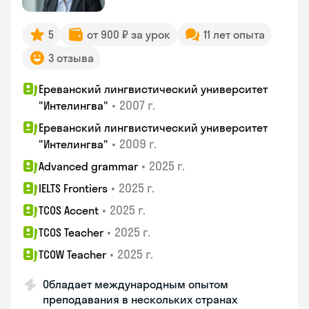
5
от 900 ₽ за урок
11 лет опыта
3 отзыва
Ереванский лингвистический университет
•
2007 г.
"Интелингва"
Ереванский лингвистический университет
•
2009 г.
"Интелингва"
•
2025 г.
Advanced grammar
•
2025 г.
IELTS Frontiers
•
2025 г.
TCOS Accent
•
2025 г.
TCOS Teacher
•
2025 г.
TCOW Teacher
Обладает международным опытом
преподавания в нескольких странах