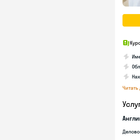
Кур
Име
Об
На
Читать
Услу
Англи
Делово