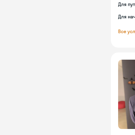
Для пу
Для на
Все усл