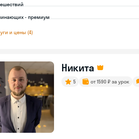
тешествий
чинающих - премиум
уги и цены (4)
Никита
5
от 1590 ₽ за урок