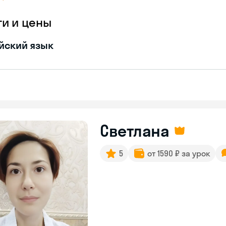
ги и цены
йский язык
Светлана
5
от 1590 ₽ за урок