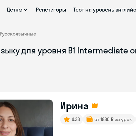
Детям
Репетиторы
Тест на уровень англий
Русскоязычные
зыку для уровня B1 Intermediate 
Ирина
4.33
от 1880 ₽ за урок