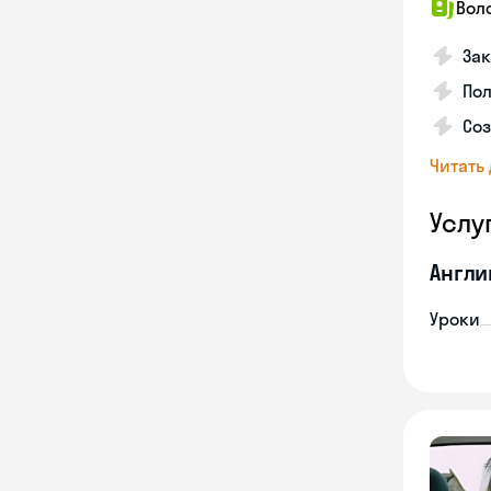
Вол
Зак
Пол
Со
Читать
Услу
Англи
Уроки