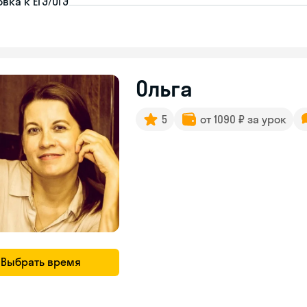
вка к ЕГЭ/ОГЭ
Ольга
5
от 1090 ₽ за урок
Выбрать время