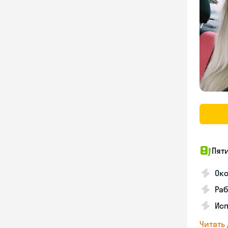
Пят
Ок
Раб
Исп
Читать