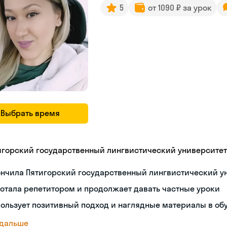
5
от 1090 ₽ за урок
Выбрать время
игорский государственный лингвистический университет
ончила Пятигорский государственный лингвистический у
отала репетитором и продолжает давать частные уроки
ользует позитивный подход и наглядные материалы в об
 дальше