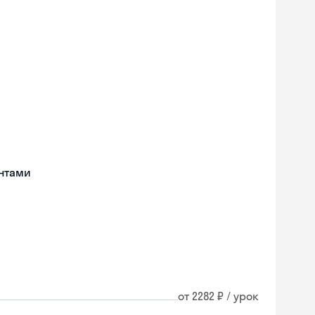
нтами
от 2282 ₽ / урок