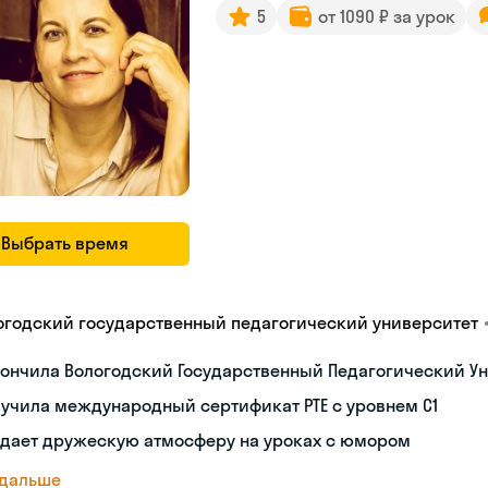
5
от 1090 ₽ за урок
Выбрать время
огодский государственный педагогический университет
ончила Вологодский Государственный Педагогический Ун
учила международный сертификат PTE с уровнем C1
здает дружескую атмосферу на уроках с юмором
 дальше