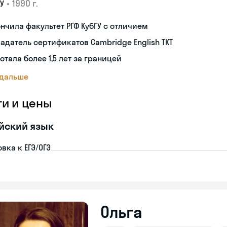
•
1990 г.
У
нчила факультет РГФ КубГУ с отличием
адатель сертификатов Cambridge English TKT
отала более 1,5 лет за границей
 дальше
ги и цены
йский язык
вка к ЕГЭ/ОГЭ
Ольга