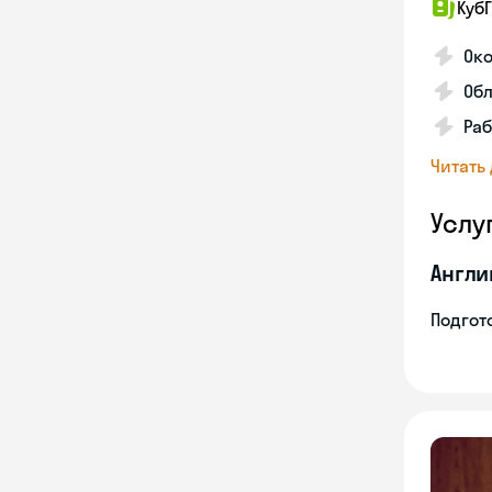
КубГ
Око
Обл
Раб
Читать
Услу
Англи
Подгото