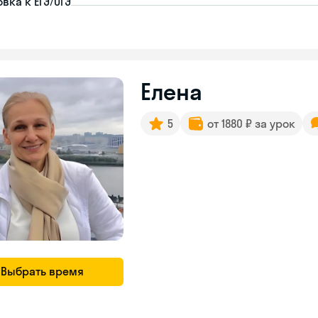
вка к ЕГЭ/ОГЭ
Елена
5
от 1880 ₽ за урок
Выбрать время