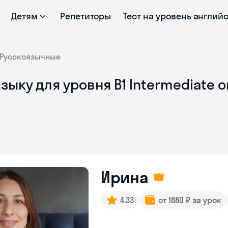
Детям
Репетиторы
Тест на уровень англий
Русскоязычные
зыку для уровня B1 Intermediate 
Ирина
4.33
от 1880 ₽ за урок