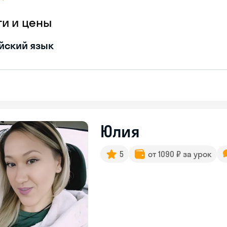
ги и цены
йский язык
Юлия
5
от 1090 ₽ за урок