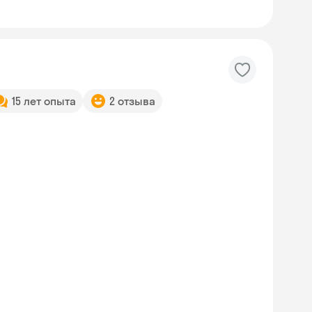
15 лет опыта
2 отзыва
Skyeng Chat
online