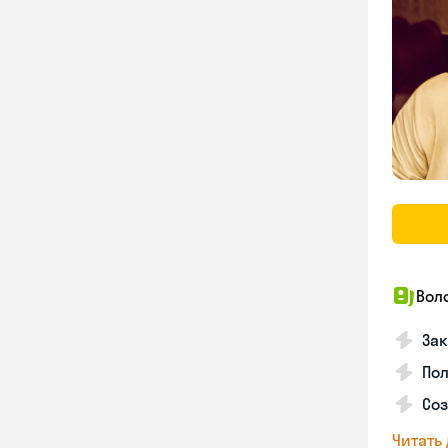
Вол
Зак
Пол
Со
Читать