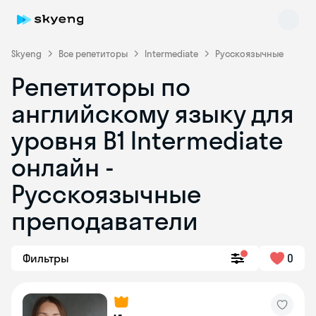
Skyeng
Все репетиторы
Intermediate
Русскоязычные
Репетиторы по
английскому языку для
уровня B1 Intermediate
онлайн -
Русскоязычные
Skyeng Chat
online
преподаватели
Фильтры
0