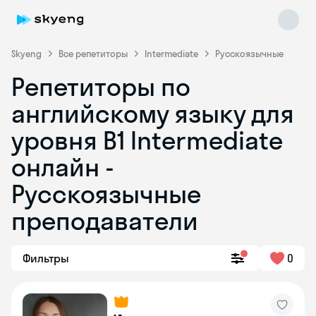
Skyeng
Все репетиторы
Intermediate
Русскоязычные
Репетиторы по
английскому языку для
уровня B1 Intermediate
онлайн -
Русскоязычные
Skyeng Chat
online
преподаватели
Фильтры
0