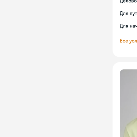
Делово
Для пу
Для на
Все усл