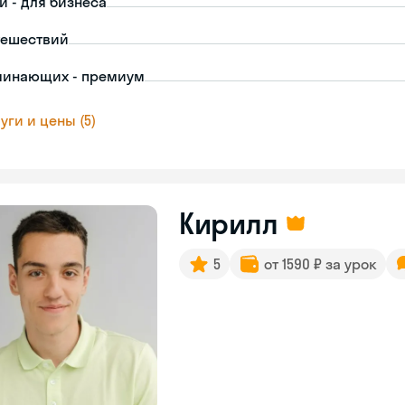
й - для бизнеса
тешествий
чинающих - премиум
уги и цены (5)
Кирилл
5
от 1590 ₽ за урок