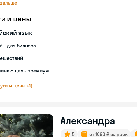
 дальше
ги и цены
йский язык
й - для бизнеса
тешествий
чинающих - премиум
уги и цены (4)
Александра
5
от 1090 ₽ за урок