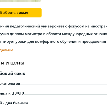
Выбрать время
нчил педагогический университет с фокусом на иностра
лучил диплом магистра в области международных отнош
птирует уроки для комфортного обучения и преодоления
 дальше
ги и цены
йский язык
ркетологов
вка к ЕГЭ/ОГЭ
й - для бизнеса