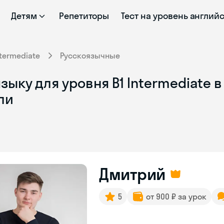
Детям
Репетиторы
Тест на уровень англий
ntermediate
Русскоязычные
ыку для уровня B1 Intermediate в
ли
Дмитрий
5
от 900 ₽ за урок