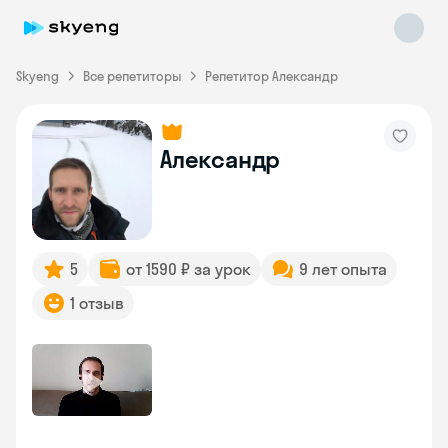
Skyeng
Все репетиторы
Репетитор Александр
Александр
Skyeng Chat
online
5
от 1590 ₽ за урок
9 лет опыта
1 отзыв