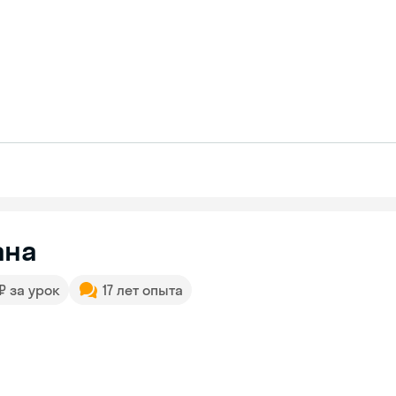
ана
 ₽ за урок
17 лет опыта