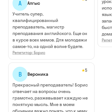
урок
А
Алгыс
испо
Учитель супер,
язык
квалифицированный
запа
преподаватель, магистр
быстрее Хотелос
преподавания английского. Еще он
дом
в курсе всех мемов. Для молодежи
Репет
самое-то, на одной волне будете.
Репетитор: Борис
5
★
В
Вероника
Прекрасный преподаватель! Борис
отвечает на вопросы очень
грамотно, разжевывает каждую не
понятную мысль. Мне в моем
обучении важно понять, что к чему