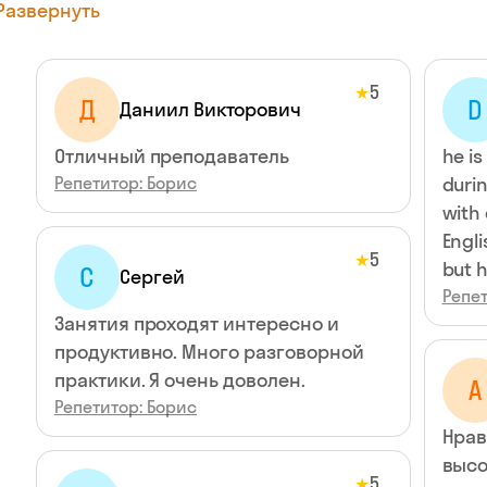
Развернуть
5
★
Д
D
Даниил Викторович
Отличный преподаватель
he is realy good t
Репетитор: Борис
durin
with 
Engli
5
★
but h
С
Сергей
Репет
Занятия проходят интересно и
продуктивно. Много разговорной
практики. Я очень доволен.
А
Репетитор: Борис
Нрав
высо
5
★