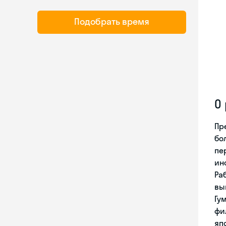
Подобрать время
О
Пр
бо
пе
ин
Ра
вы
Гу
фи
яп