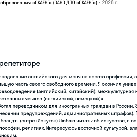
•
2026 г.
образования «СКАЕНГ» (ОАНО ДПО «СКАЕНГ»)
 репетиторе
еподавание английского для меня не просто профессия, 
льшую часть своего свободного времени. Я окончил униве
реводоведение (английский, китайский); межкультурная
остранных языков (английский, немецкий)»
ботал переводчиком для иностранных граждан в России.
несении предупреждений, административных штрафов). П
мбольдт-центре (Иркутск) Люблю читать: об искусстве, в о
лософии, религиях. Интересуюсь восточной культурой, в
онским.