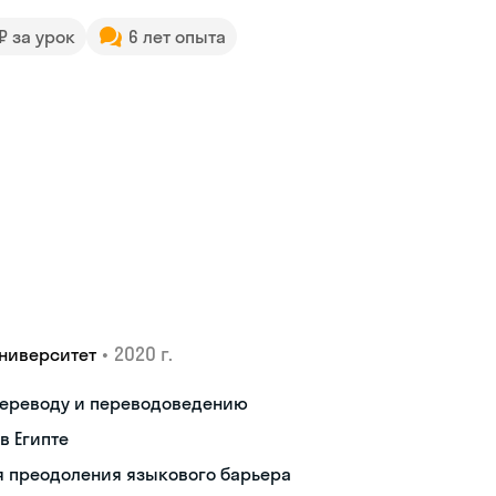
 ₽ за урок
6 лет опыта
•
2020 г.
ниверситет
переводу и переводоведению
в Египте
я преодоления языкового барьера