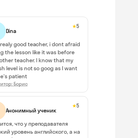
5
★
Dina
eacher, i dont afraid
g the lesson like it was before
other teacher. I know that my
sh level is not so goog as I want
e's patient
итор: Борис
5
★
Анонимный ученик
ится, что у преподавателя
кий уровень английского, а на