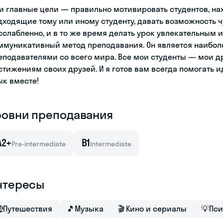
и главные цели — правильно мотивировать студентов, на
дходящие тому или иному студенту, давать возможность 
сслабленно, и в то же время делать урок увлекательным 
ммуникативный метод преподавания. Он является наибол
еподавателями со всего мира. Все мои студенты — мои др
стижениям своих друзей. И я готов вам всегда помогать и
ык вместе!
ровни преподавания
A2+
B1
Pre-intermediate
Intermediate
нтересы

Путешествия
🎵
Музыка
🎬
Кино и сериалы
💡
Пси