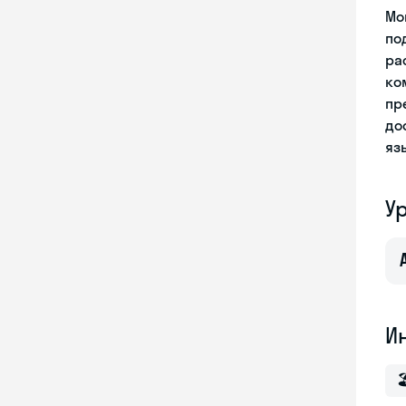
Мо
по
ра
ко
пр
до
яз
У
И
