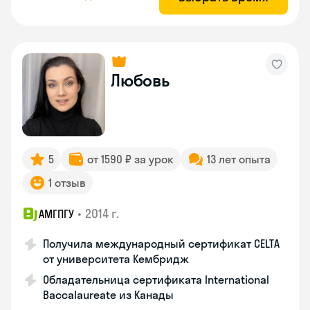
Любовь
5
от 1590 ₽ за урок
13 лет опыта
1 отзыв
•
2014 г.
АМГПГУ
Получила международный сертификат CELTA
от университета Кембридж
Обладательница сертификата International
Baccalaureate из Канады