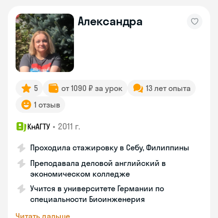
Александра
5
от 1090 ₽ за урок
13 лет опыта
1 отзыв
•
2011 г.
КнАГТУ
Проходила стажировку в Себу, Филиппины
Преподавала деловой английский в
экономическом колледже
Учится в университете Германии по
специальности Биоинженерия
Читать дальше