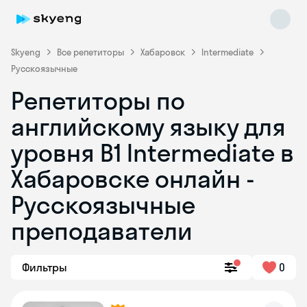
Skyeng
Все репетиторы
Хабаровск
Intermediate
Русскоязычные
Репетиторы по
английскому языку для
уровня B1 Intermediate в
Хабаровске онлайн -
Skyeng Chat
online
Русскоязычные
преподаватели
Фильтры
0