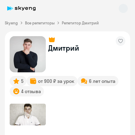
Skyeng
Все репетиторы
Репетитор Дмитрий
Дмитрий
Skyeng Chat
online
5
от 900 ₽ за урок
6 лет опыта
4 отзыва