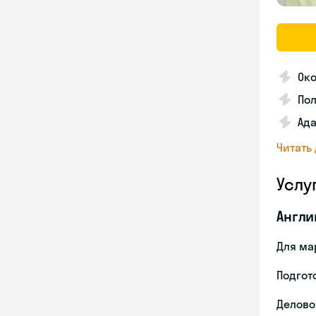
Око
По
Ада
Читать
Услу
Англи
Для ма
Подгото
Делово