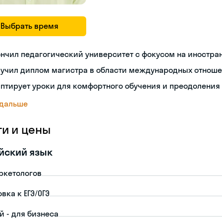
Выбрать время
нчил педагогический университет с фокусом на иностра
лучил диплом магистра в области международных отнош
птирует уроки для комфортного обучения и преодоления
 дальше
ги и цены
йский язык
ркетологов
вка к ЕГЭ/ОГЭ
й - для бизнеса