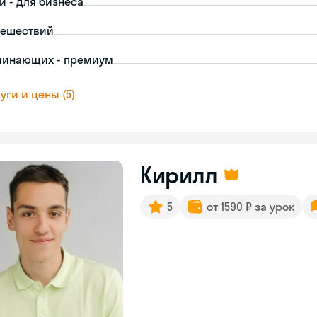
й - для бизнеса
тешествий
чинающих - премиум
уги и цены (5)
Кирилл
5
от 1590 ₽ за урок