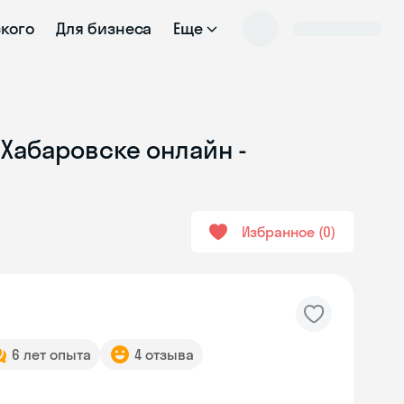
ского
Для бизнеса
Еще
 Хабаровске онлайн -
Избранное
0
6 лет опыта
4 отзыва