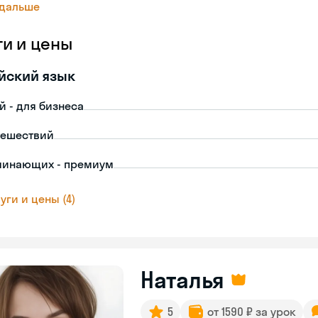
 дальше
ги и цены
йский язык
й - для бизнеса
тешествий
чинающих - премиум
уги и цены (4)
Наталья
5
от 1590 ₽ за урок