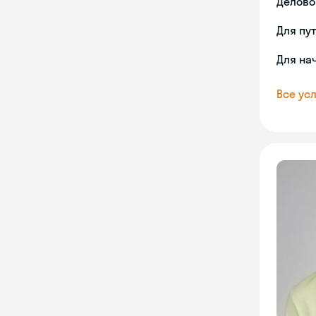
Делово
Для пу
Для на
Все усл