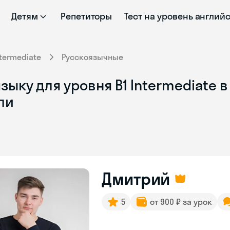
Детям
Репетиторы
Тест на уровень англий
ntermediate
Русскоязычные
ыку для уровня B1 Intermediate в
ли
Дмитрий
5
от 900 ₽ за урок