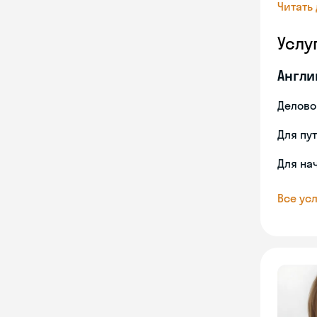
Читать
Услу
Англи
Делово
Для пу
Для на
Все усл