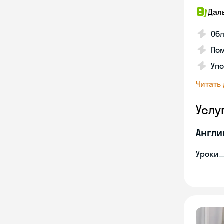
Дал
Обл
Пом
Упо
Читать
Услу
Англи
Уроки