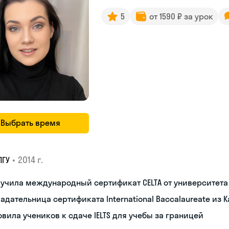
5
от 1590 ₽ за урок
Выбрать время
•
2014 г.
ПГУ
лучила международный сертификат CELTA от университет
адательница сертификата International Baccalaureate из 
овила учеников к сдаче IELTS для учебы за границей