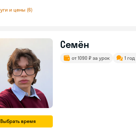
уги и цены (6)
Семён
от 1090 ₽ за урок
1 го
Выбрать время