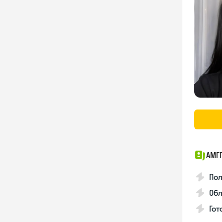
АМГ
По
Обл
Гот