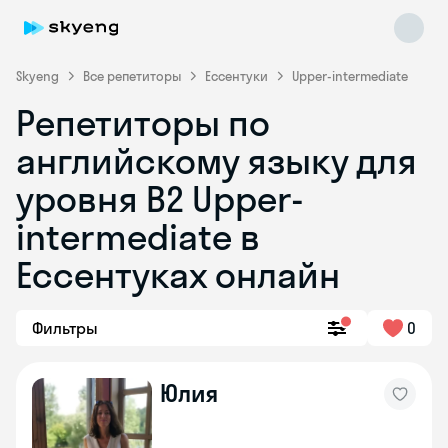
Skyeng
Все репетиторы
Ессентуки
Upper-intermediate
Репетиторы по
английскому языку для
уровня B2 Upper-
intermediate в
Ессентуках онлайн
Skyeng Chat
online
Фильтры
0
Юлия