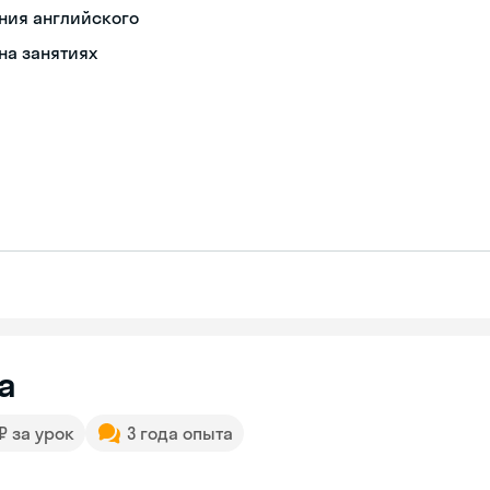
ания английского
на занятиях
а
 ₽ за урок
3 года опыта