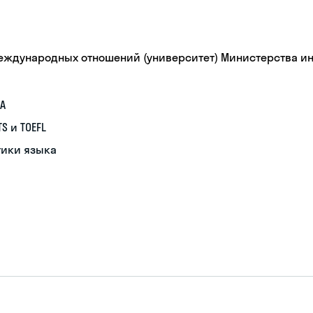
еждународных отношений (университет) Министерства и
А
S и TOEFL
тики языка