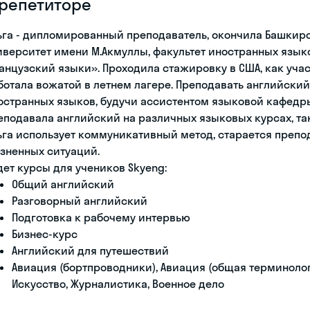
 репетиторе
ьга - дипломированный преподаватель, окончила Башкир
иверситет имени М.Акмуллы, факультет иностранных язык
анцузский языки». Проходила стажировку в США, как уча
ботала вожатой в летнем лагере. Преподавать английский 
остранных языков, будучи ассистентом языковой кафедры;
еподавала английский на различных языковых курсах, так
ьга использует коммуникативный метод, старается препо
зненных ситуаций.
дет курсы для учеников Skyeng:
Общий английский
Разговорный английский
Подготовка к рабочему интервью
Бизнес-курс
Английский для путешествий
Авиация (бортпроводники), Авиация (общая терминологи
Искусство, Журналистика, Военное дело