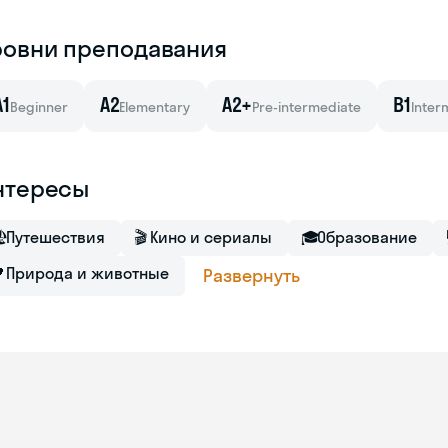
ровни преподавания
A1
A2
A2+
B1
Beginner
Elementary
Pre-intermediate
Inter
нтересы

Путешествия
🎬
Кино и сериалы
🎓
Образование

Природа и животные
Развернуть