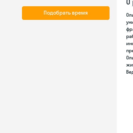
О
Подобрать время
Ол
ун
фр
ра
ин
пр
Ол
жи
Ве