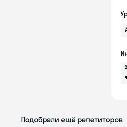
У
И


Подобрали ещё репетиторов