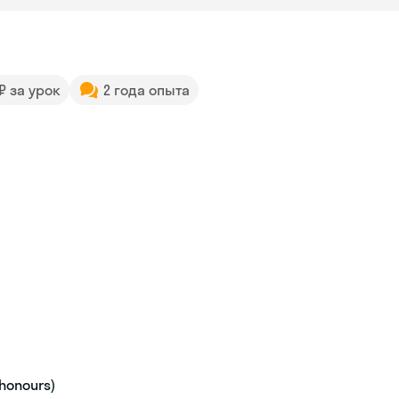
 ₽ за урок
2 года опыта
honours)