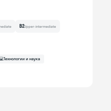
B2
mediate
Upper-intermediate
💻
Технологии и наука