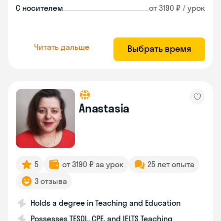
С носителем
от 3190 ₽ / урок
Читать дальше
Выбрать время
Anastasia
5
от 3190 ₽ за урок
25 лет опыта
3 отзыва
Holds a degree in Teaching and Education
Possesses TESOL, CPE, and IELTS Teaching