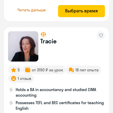
Читать дальше
Выбрать время
Tracie
5
от 3190 ₽ за урок
18 лет опыта
1 отзыв
Holds a BA in accountancy and studied CIMA
accounting
Possesses TEFL and BEC certificates for teaching
English