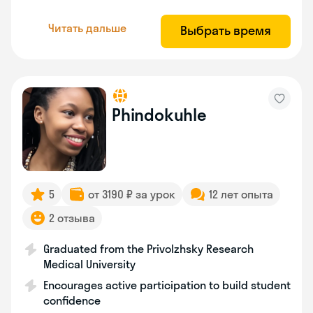
Читать дальше
Выбрать время
Phindokuhle
5
от 3190 ₽ за урок
12 лет опыта
2 отзыва
Graduated from the Privolzhsky Research
Medical University
Encourages active participation to build student
confidence