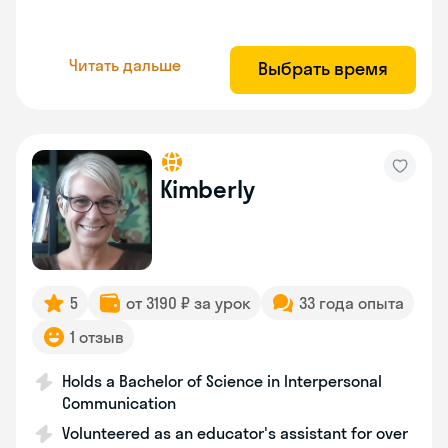
Читать дальше
Выбрать время
Kimberly
5
от 3190 ₽ за урок
33 года опыта
1 отзыв
Holds a Bachelor of Science in Interpersonal
Communication
Volunteered as an educator's assistant for over