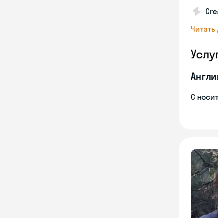
Cre
Читать
Услу
Англи
С носи