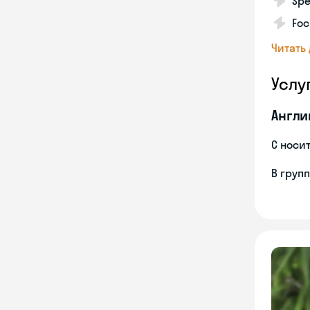
Spe
Foc
Читать
Услу
Англи
С носи
В груп