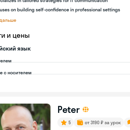
cializes in tailored strategies for IT communication
uses on building self-confidence in professional settings
 дальше
ги и цены
йский язык
телем
пе с носителем
Peter
5
от 3190 ₽ за урок