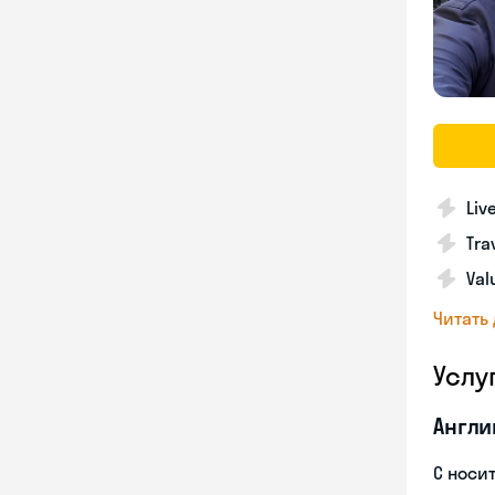
Liv
Tra
Val
Читать
Услу
Англи
С носи