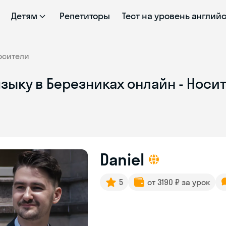
Детям
Репетиторы
Тест на уровень англий
осители
зыку в Березниках онлайн - Носи
Daniel
5
от 3190 ₽ за урок