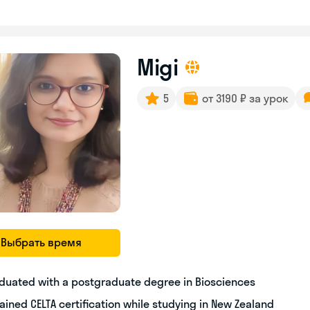
Migi
5
от 3190 ₽ за урок
Выбрать время
duated with a postgraduate degree in Biosciences
ained CELTA certification while studying in New Zealand