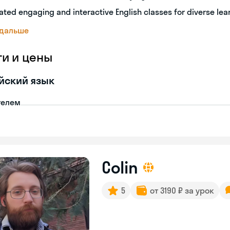
ated engaging and interactive English classes for diverse lea
 дальше
ги и цены
йский язык
телем
Colin
5
от 3190 ₽ за урок