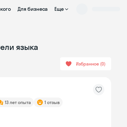
ского
Для бизнеса
Еще
тели языка
Избранное
0
13 лет опыта
1 отзыв