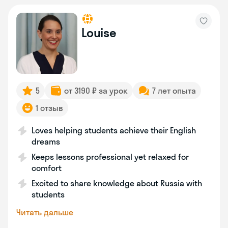
Louise
5
от 3190 ₽ за урок
7 лет опыта
1 отзыв
Loves helping students achieve their English
dreams
Keeps lessons professional yet relaxed for
comfort
Excited to share knowledge about Russia with
students
Читать дальше