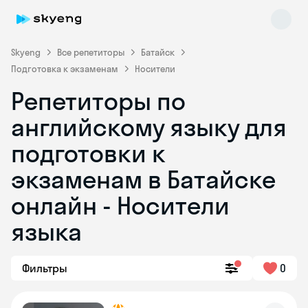
Skyeng
Все репетиторы
Батайск
Подготовка к экзаменам
Носители
Репетиторы по
английскому языку для
подготовки к
экзаменам в Батайске
Skyeng Chat
online
онлайн - Носители
языка
Фильтры
0