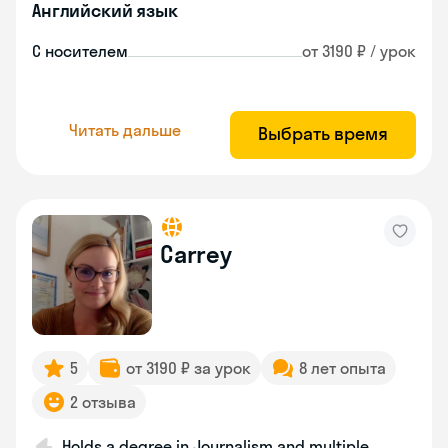
Английский язык
С носителем
от 3190 ₽ / урок
Читать дальше
Выбрать время
Carrey
5
от 3190 ₽ за урок
8 лет опыта
2 отзыва
Holds a degree in Journalism and multiple